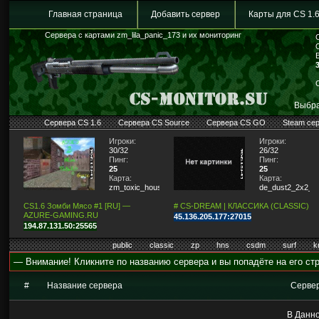
Главная страница
Добавить сервер
Карты для CS 1.
Сервера с картами zm_lila_panic_173 и их мониторинг
Выбра
Сервера CS 1.6
Сервера CS Source
Сервера CS GO
Steam се
Игроки:
Игроки:
30/32
26/32
Пинг:
Пинг:
25
25
Карта:
Карта:
zm_toxic_house2
de_dust2_2x2_lit
CS1.6 Зомби Мясо #1 [RU] —
# CS-DREAM | КЛАССИКА (CLASSIC)
AZURE-GAMING.RU
45.136.205.177:27015
194.87.131.50:25565
public
classic
zp
hns
csdm
surf
k
— Внимание! Кликните по названию сервера и вы попадёте на его стр
#
Название сервера
Серве
В Данно