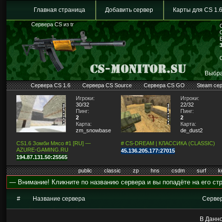
Главная страница
Добавить сервер
Карты для CS 1.
Сервера CS из tr
Выбра
Сервера CS 1.6
Сервера CS Source
Сервера CS GO
Steam се
Игроки:
Игроки:
30/32
22/32
Пинг:
Пинг:
2
2
Карта:
Карта:
zm_snowbase
de_dust2
CS1.6 Зомби Мясо #1 [RU] —
# CS-DREAM | КЛАССИКА (CLASSIC)
AZURE-GAMING.RU
45.136.205.177:27015
194.87.131.50:25565
public
classic
zp
hns
csdm
surf
k
— Внимание! Кликните по названию сервера и вы попадёте на его стр
#
Название сервера
Серве
В Данно