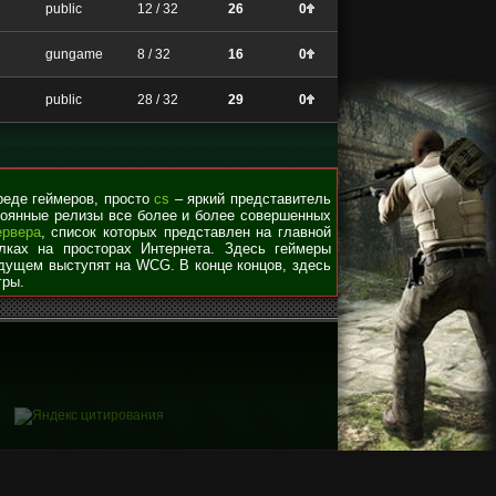
public
12 / 32
26
0
gungame
8 / 32
16
0
public
28 / 32
29
0
среде геймеров, просто
cs
– яркий представитель
стоянные релизы все более и более совершенных
ервера
, список которых представлен на главной
лках на просторах Интернета. Здесь геймеры
удущем выступят на WCG. В конце концов, здесь
гры.