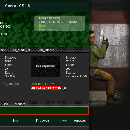
Скачать CS 1.6
Мой Уголок:)
Добро пожаловать,
Гость
!
вера.
Вход
 CS GO.
Регистрация
(19).
ust2
de_dust2_2x2
de_inferno
Игроки:
Игроки:
0/10
24/32
Пинг:
Пинг:
28
28
Карта:
Карта:
$2000$
cs_assault_5053
** [+18] [css
Жёсткий CSDM
46.174.52.119:27015
jail
predator
Тип
Игроков
Пинг
Голосов