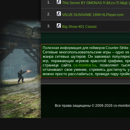
1.
This Server BY OMONAS !!! &lt;cs.iTi.lt&gt;
2.
VALVE GUNGAME 1998 HLPlayer.com
3.
Big-Show #01 Classic
Полезная информация для геймеров Counter-Strike 1.
Сетевые многопользовательские игры – одно из
жанра сетевых шутеров. Он завоевал популярно
игр, поражающих игроков красотой графики, п
странице сайта
cs-monitor.su
, позволяют тыся
оттачивают свое умение, стремясь достигнуть 
можно просто расслабиться, проведя пару-тройк
Все права защищены © 2009
-2026 cs-monitor