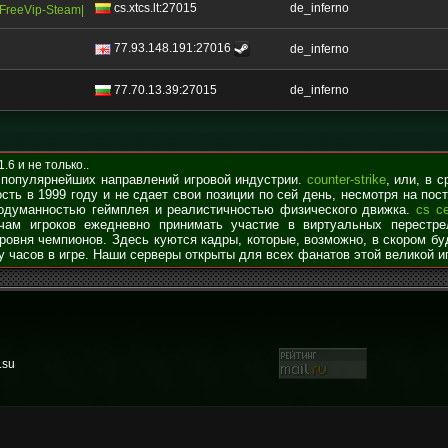
cs.xtcs.lt:27015
de_inferno
 |FreeVip-Steam|
77.93.148.191:27016
de_inferno
77.70.13.39:27015
de_inferno
6 и не только..
 популярнейших направлений игровой индустрии.
counter-strike
, или, в 
сть в 1999 году и не сдает свои позиции по сей день, несмотря на по
родуманностью геймплея и реалистичностью физического движка.
cs с
чам игроков ежедневно принимать участие в виртуальных перестре
уровня чемпионов. Здесь куются кадры, которые, возможно, в скором б
у часов в игре. Наши серверы открыты для всех фанатов этой великой и
.su