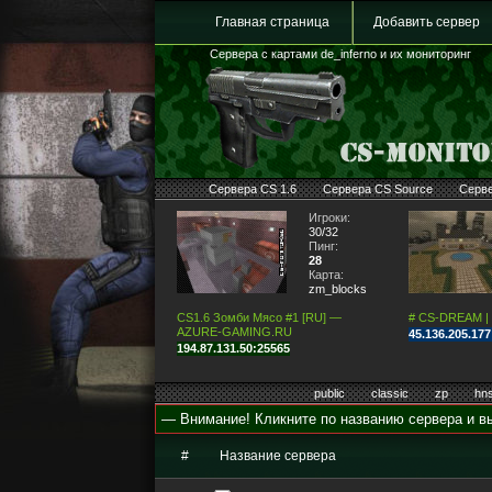
Главная страница
Добавить сервер
Сервера с картами de_inferno и их мониторинг
Сервера CS 1.6
Сервера CS Source
Серв
Игроки:
30/32
Пинг:
28
Карта:
zm_blocks
CS1.6 Зомби Мясо #1 [RU] —
# CS-DREAM |
AZURE-GAMING.RU
45.136.205.17
194.87.131.50:25565
public
classic
zp
hn
— Внимание! Кликните по названию сервера и вы
#
Название сервера