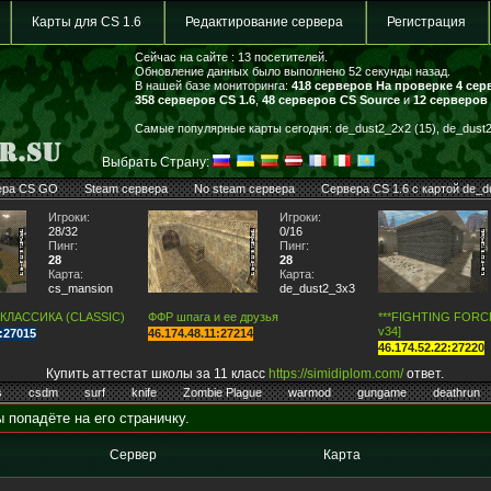
Карты для CS 1.6
Редактирование сервера
Регистрация
Сейчас на сайте : 13 посетителей.
Обновление данных было выполнено 52 секунды назад.
В нашей базе мониторинга:
418 серверов
На проверке 4 сер
358 серверов CS 1.6
,
48 серверов CS Source
и
12 серверов
Самые популярные карты сегодня: de_dust2_2x2 (15), de_dust2 
Выбрать Страну:
ера CS GO
Steam сервера
No steam сервера
Сервера CS 1.6 с картой de_d
Игроки:
Игроки:
28/32
0/16
Пинг:
Пинг:
28
28
Карта:
Карта:
cs_mansion
de_dust2_3x3
 КЛАССИКА (CLASSIC)
ФФР шпага и ее друзья
***FIGHTING FORCE*
v34]
7:27015
46.174.48.11:27214
46.174.52.22:27220
Купить аттестат школы за 11 класс
https://simidiplom.com/
ответ.
s
csdm
surf
knife
Zombie Plague
warmod
gungame
deathrun
 попадёте на его страничку.
Сервер
Карта