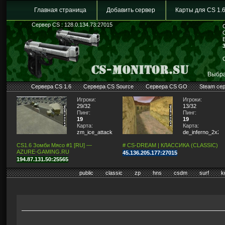
Главная страница
Добавить сервер
Карты для CS 1.
Сервер CS : 128.0.134.73:27015
Выбра
Сервера CS 1.6
Сервера CS Source
Сервера CS GO
Steam се
Игроки:
Игроки:
29/32
13/32
Пинг:
Пинг:
19
19
Карта:
Карта:
zm_ice_attack2
de_inferno_2x2
CS1.6 Зомби Мясо #1 [RU] —
# CS-DREAM | КЛАССИКА (CLASSIC)
AZURE-GAMING.RU
45.136.205.177:27015
194.87.131.50:25565
public
classic
zp
hns
csdm
surf
k