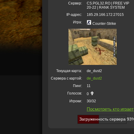
Сервер:
CS.PGL32.RO | FREE VIP
20-22 | RANK SYSTEM
IP-адрес:
185.29.166.172:27015
Игра:
Counter-Strike
Текущая карта:
de_dust2
Сервера с картой:
de_dust2
Пинг:
11
Голосов:
0
Игроки:
30/32
Посмотреть кто играет
Загруженность сервера 93