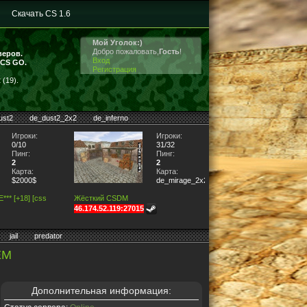
Скачать CS 1.6
Мой Уголок:)
Добро пожаловать,
Гость
!
веров.
Вход
 CS GO.
Регистрация
(19).
ust2
de_dust2_2x2
de_inferno
Игроки:
Игроки:
0/10
31/32
Пинг:
Пинг:
2
2
Карта:
Карта:
$2000$
de_mirage_2x2
** [+18] [css
Жёсткий CSDM
46.174.52.119:27015
jail
predator
EM
Дополнительная информация: