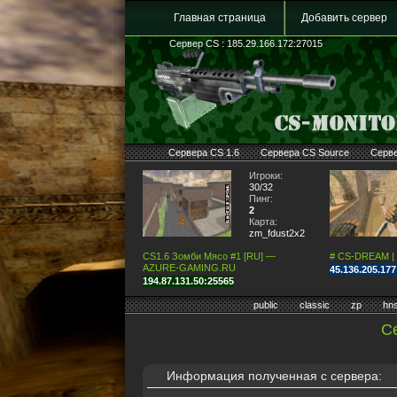
Главная страница
Добавить сервер
Сервер CS : 185.29.166.172:27015
Сервера CS 1.6
Сервера CS Source
Серв
Игроки:
30/32
Пинг:
2
Карта:
zm_fdust2x2
CS1.6 Зомби Мясо #1 [RU] —
# CS-DREAM |
AZURE-GAMING.RU
45.136.205.17
194.87.131.50:25565
public
classic
zp
hn
С
Информация полученная с сервера: