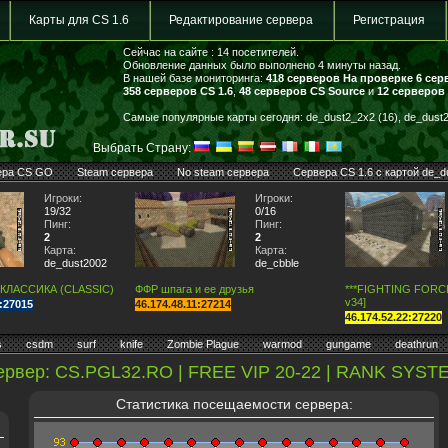
Карты для CS 1.6
Редактирование сервера
Регистрация
Сейчас на сайте : 14 посетителей.
Обновление данных было выполнено 4 минуты назад.
В нашей базе мониторинга:
418 серверов
На проверке 6 сер
358 серверов CS 1.6
,
48 серверов CS Source
и
12 серверов
Самые популярные карты сегодня: de_dust2_2x2 (16), de_dust2 
Выбрать Страну:
ера CS GO
Steam сервера
No steam сервера
Сервера CS 1.6 с картой de_d
Игроки:
Игроки:
19/32
0/16
Пинг:
Пинг:
2
2
Карта:
Карта:
de_dust2002
de_cbble
 КЛАССИКА (CLASSIC)
ФФР шпага и ее друзья
***FIGHTING FORCE*
v34]
7:27015
46.174.48.11:27214
46.174.52.22:27220
s
csdm
surf
knife
Zombie Plague
warmod
gungame
deathrun
ервер: CS.PGL32.RO | FREE VIP 20-22 | RANK SYST
Статистика посещаемости сервера: