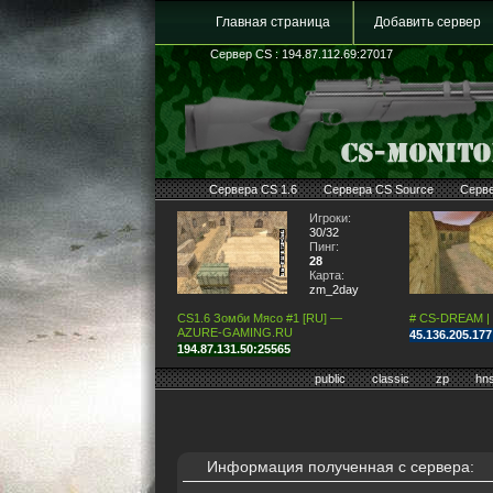
Главная страница
Добавить сервер
Сервер CS : 194.87.112.69:27017
Сервера CS 1.6
Сервера CS Source
Серв
Игроки:
30/32
Пинг:
28
Карта:
zm_2day
CS1.6 Зомби Мясо #1 [RU] —
# CS-DREAM |
AZURE-GAMING.RU
45.136.205.17
194.87.131.50:25565
public
classic
zp
hn
Информация полученная с сервера: