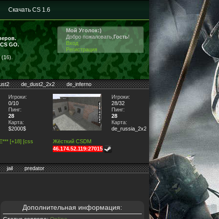
Скачать CS 1.6
Мой Уголок:)
Добро пожаловать,
Гость
!
веров.
Вход
 CS GO.
Регистрация
(16).
ust2
de_dust2_2x2
de_inferno
Игроки:
Игроки:
0/10
28/32
Пинг:
Пинг:
28
28
Карта:
Карта:
$2000$
de_russia_2x2
** [+18] [css
Жёсткий CSDM
46.174.52.119:27015
jail
predator
Дополнительная информация: