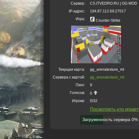
Сервер:
CS.ITVEDRO.RU | GG MOD
IP-адрес:
194.87.112.69:27017
Игра:
Counter-Strike
Текущая карта:
gg_arenatexture_mt
Сервера с картой:
gg_arenatexture_mt
Пинг:
9
Голосов:
0
Игроки:
0/32
Посмотреть кто играет
Загруженность сервера 0%