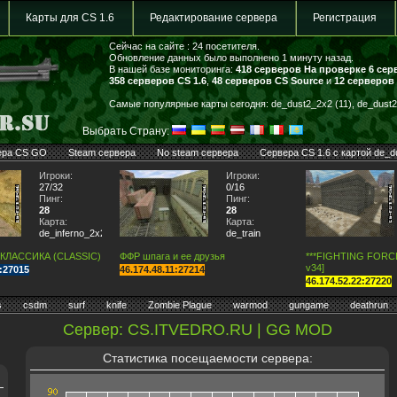
Карты для CS 1.6
Редактирование сервера
Регистрация
Сейчас на сайте : 24 посетителя.
Обновление данных было выполнено 1 минуту назад.
В нашей базе мониторинга:
418 серверов
На проверке 6 сер
358 серверов CS 1.6
,
48 серверов CS Source
и
12 серверов
Самые популярные карты сегодня: de_dust2_2x2 (11), de_dust2 
Выбрать Страну:
ера CS GO
Steam сервера
No steam сервера
Сервера CS 1.6 с картой de_d
Игроки:
Игроки:
27/32
0/16
Пинг:
Пинг:
28
28
Карта:
Карта:
de_inferno_2x2
de_train
 КЛАССИКА (CLASSIC)
ФФР шпага и ее друзья
***FIGHTING FORCE*
v34]
7:27015
46.174.48.11:27214
46.174.52.22:27220
s
csdm
surf
knife
Zombie Plague
warmod
gungame
deathrun
Сервер: CS.ITVEDRO.RU | GG MOD
Статистика посещаемости сервера: