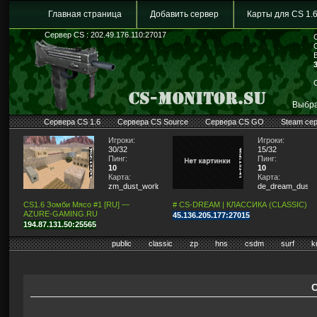
Главная страница
Добавить сервер
Карты для CS 1.
Сервер CS : 202.49.176.110:27017
Выбра
Сервера CS 1.6
Сервера CS Source
Сервера CS GO
Steam се
Игроки:
Игроки:
30/32
15/32
Пинг:
Пинг:
10
10
Карта:
Карта:
zm_dust_world
de_dream_dust2_
CS1.6 Зомби Мясо #1 [RU] —
# CS-DREAM | КЛАССИКА (CLASSIC)
AZURE-GAMING.RU
45.136.205.177:27015
194.87.131.50:25565
public
classic
zp
hns
csdm
surf
k
С