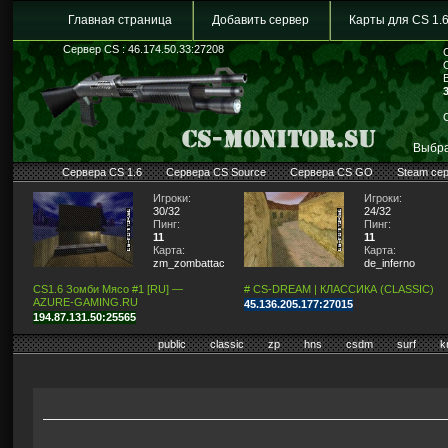
Главная страница
Добавить сервер
Карты для CS 1.
Сервер CS : 46.174.50.33:27208
Выбра
Сервера CS 1.6
Сервера CS Source
Сервера CS GO
Steam се
Игроки:
Игроки:
30/32
24/32
Пинг:
Пинг:
11
11
Карта:
Карта:
zm_zombattack
de_inferno
CS1.6 Зомби Мясо #1 [RU] —
# CS-DREAM | КЛАССИКА (CLASSIC)
AZURE-GAMING.RU
45.136.205.177:27015
194.87.131.50:25565
public
classic
zp
hns
csdm
surf
k