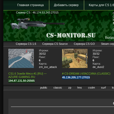
Главная страница
Добавить сервер
Карты для CS 1.
Сервер CS : 46.174.53.243:27015
Выбра
Сервера CS 1.6
Сервера CS Source
Сервера CS GO
Steam се
Игроки:
Игроки:
30/32
30/32
Пинг:
Пинг:
6
6
Карта:
Карта:
zm_ice_attack2009
de_dust2
CS1.6 Зомби Мясо #1 [RU] —
# CS-DREAM | КЛАССИКА (CLASSIC)
AZURE-GAMING.RU
45.136.205.177:27015
194.87.131.50:25565
public
classic
zp
hns
csdm
surf
k