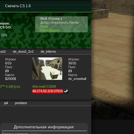
Скачать CS 1.6
Мой Уголок:)
Добро пожаловать,
Гость
!
веров.
Вход
 CS GO.
Регистрация
(20).
ust2
de_dust2_2x2
de_inferno
Игроки:
Игроки:
0/10
30/32
Пинг:
Пинг:
23
23
Карта:
Карта:
$2000$
de_snowball
** [+18] [css
Жёсткий CSDM
46.174.52.119:27015
jail
predator
Дополнительная информация: