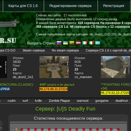
Карты для CS 1.6
Редактирование сервера
Регистрация
Сейчас на сайте : 17 посетителей.
Обновление данных было выполнено 12 секунд назад.
В нашей базе мониторинга:
418 серверов
На проверке 6 сер
358 серверов CS 1.6
,
48 серверов CS Source
и
12 серверов
Самые популярные карты сегодня: de_dust2_2x2 (20), de_dust2 
Выбрать Страну:
ера CS GO
Steam сервера
No steam сервера
Сервера CS 1.6 с картой de_d
Игроки:
Игроки:
16/32
0/16
Пинг:
Пинг:
23
23
Карта:
Карта:
de_dust2_2x2_lite
cs_mansion
 КЛАССИКА (CLASSIC)
ФФР шпага и ее друзья
***FIGHTING FORCE*
v34]
7:27015
46.174.48.11:27214
46.174.52.22:27220
s
csdm
surf
knife
Zombie Plague
warmod
gungame
deathrun
Сервер: [U]S Deadly Fun
Статистика посещаемости сервера: