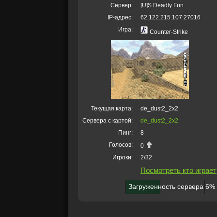
Сервер:
[U]S Deadly Fun
IP-адрес:
62.122.215.107:27016
Игра:
Counter-Strike
Текущая карта:
de_dust2_2x2
Сервера с картой:
de_dust2_2x2
Пинг:
8
Голосов:
0
Игроки:
2/32
Посмотреть кто играет
Загруженность сервера 6%