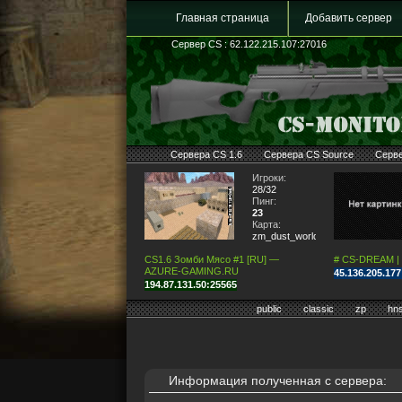
Главная страница
Добавить сервер
Сервер CS : 62.122.215.107:27016
Сервера CS 1.6
Сервера CS Source
Серв
Игроки:
28/32
Пинг:
23
Карта:
zm_dust_world
CS1.6 Зомби Мясо #1 [RU] —
# CS-DREAM |
AZURE-GAMING.RU
45.136.205.17
194.87.131.50:25565
public
classic
zp
hn
Информация полученная с сервера: