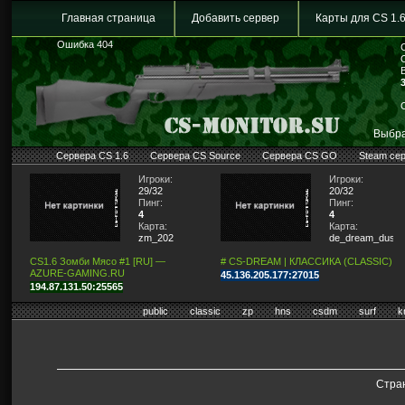
Главная страница
Добавить сервер
Карты для CS 1.
Ошибка 404
Выбра
Сервера CS 1.6
Сервера CS Source
Сервера CS GO
Steam се
Игроки:
Игроки:
29/32
20/32
Пинг:
Пинг:
4
4
Карта:
Карта:
zm_202
de_dream_dust2_
CS1.6 Зомби Мясо #1 [RU] —
# CS-DREAM | КЛАССИКА (CLASSIC)
AZURE-GAMING.RU
45.136.205.177:27015
194.87.131.50:25565
public
classic
zp
hns
csdm
surf
k
Стран