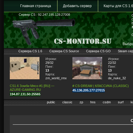
Главная страница
Добавить сервер
Карты для CS 1.
Сервер CS : 92.247.195.128:27008
Выбра
Сервера CS 1.6
Сервера CS Source
Сервера CS GO
Steam се
Игроки:
Игроки:
29/32
22/32
Пинг:
Пинг:
13
13
Карта:
Карта:
zm_world_rmx_fixed
de_nuke_32
CS1.6 Зомби Мясо #1 [RU] —
# CS-DREAM | КЛАССИКА (CLASSIC)
AZURE-GAMING.RU
45.136.205.177:27015
194.87.131.50:25565
public
classic
zp
hns
csdm
surf
k
С