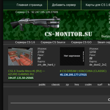
Главная страница
Добавить сервер
Карты для CS 1.
Сервер CS : 92.247.195.128:27009
Выбра
Сервера CS 1.6
Сервера CS Source
Сервера CS GO
Steam се
Игроки:
Игроки:
27/32
12/32
Пинг:
Пинг:
22
22
Карта:
Карта:
zm_die_hard_tn
de_dust2_2x2_lit
CS1.6 Зомби Мясо #1 [RU] —
# CS-DREAM | КЛАССИКА (CLASSIC)
AZURE-GAMING.RU
45.136.205.177:27015
194.87.131.50:25565
public
classic
zp
hns
csdm
surf
k
С