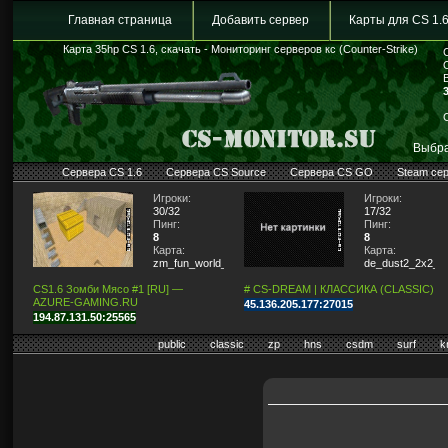
Главная страница
Добавить сервер
Карты для CS 1.
Карта 35hp CS 1.6, скачать - Мониторинг серверов кс (Counter-Strike)
Выбра
Сервера CS 1.6
Сервера CS Source
Сервера CS GO
Steam се
Игроки:
Игроки:
30/32
17/32
Пинг:
Пинг:
8
8
Карта:
Карта:
zm_fun_world_4_final
de_dust2_2x2_lit
CS1.6 Зомби Мясо #1 [RU] —
# CS-DREAM | КЛАССИКА (CLASSIC)
AZURE-GAMING.RU
45.136.205.177:27015
194.87.131.50:25565
public
classic
zp
hns
csdm
surf
k