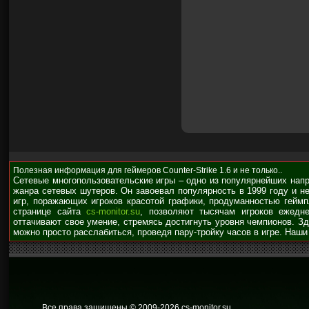
Полезная информация для геймеров Counter-Strike 1.6 и не только..
Сетевые многопользовательские игры – одно из популярнейших нап
жанра сетевых шутеров. Он завоевал популярность в 1999 году и н
игр, поражающих игроков красотой графики, продуманностью гейм
странице сайта
cs-monitor.su
, позволяют тысячам игроков ежедне
оттачивают свое умение, стремясь достигнуть уровня чемпионов. З
можно просто расслабиться, проведя пару-тройку часов в игре. Наши
Все права защищены © 2009
-2026 cs-monitor.su