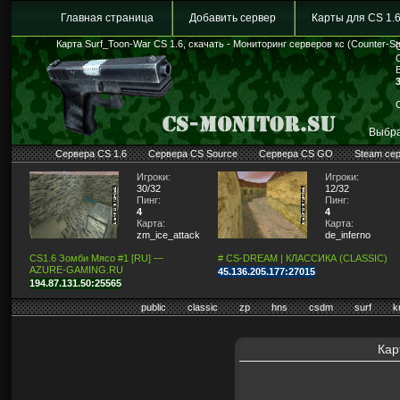
Главная страница
Добавить сервер
Карты для CS 1.
Карта Surf_Toon-War CS 1.6, скачать - Мониторинг серверов кс (Counter-Str
Выбра
Сервера CS 1.6
Сервера CS Source
Сервера CS GO
Steam се
Игроки:
Игроки:
30/32
12/32
Пинг:
Пинг:
4
4
Карта:
Карта:
zm_ice_attack
de_inferno
CS1.6 Зомби Мясо #1 [RU] —
# CS-DREAM | КЛАССИКА (CLASSIC)
AZURE-GAMING.RU
45.136.205.177:27015
194.87.131.50:25565
public
classic
zp
hns
csdm
surf
k
Кар