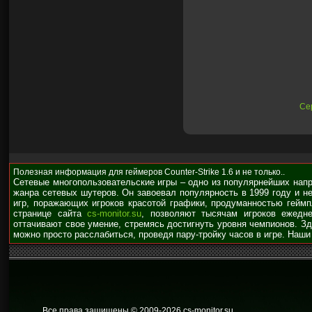
Се
Полезная информация для геймеров Counter-Strike 1.6 и не только..
Сетевые многопользовательские игры – одно из популярнейших нап
жанра сетевых шутеров. Он завоевал популярность в 1999 году и н
игр, поражающих игроков красотой графики, продуманностью гейм
странице сайта
cs-monitor.su
, позволяют тысячам игроков ежедне
оттачивают свое умение, стремясь достигнуть уровня чемпионов. З
можно просто расслабиться, проведя пару-тройку часов в игре. Наши
Все права защищены © 2009
-2026 cs-monitor.su