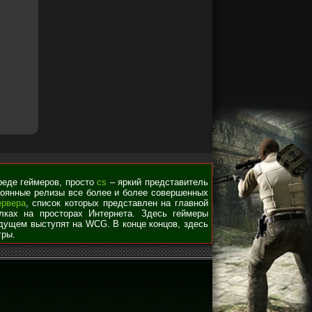
среде геймеров, просто
cs
– яркий представитель
стоянные релизы все более и более совершенных
ервера
, список которых представлен на главной
лках на просторах Интернета. Здесь геймеры
удущем выступят на WCG. В конце концов, здесь
гры.