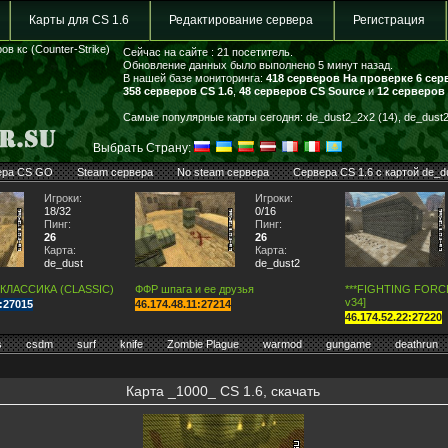
Карты для CS 1.6
Редактирование сервера
Регистрация
в кс (Counter-Strike)
Сейчас на сайте : 21 посетитель.
Обновление данных было выполнено 5 минут назад.
В нашей базе мониторинга:
418 серверов
На проверке 6 сер
358 серверов CS 1.6
,
48 серверов CS Source
и
12 серверов
Самые популярные карты сегодня: de_dust2_2x2 (14), de_dust2 
Выбрать Страну:
ера CS GO
Steam сервера
No steam сервера
Сервера CS 1.6 с картой de_d
Игроки:
Игроки:
18/32
0/16
Пинг:
Пинг:
26
26
Карта:
Карта:
de_dust
de_dust2
 КЛАССИКА (CLASSIC)
ФФР шпага и ее друзья
***FIGHTING FORCE*
v34]
7:27015
46.174.48.11:27214
46.174.52.22:27220
s
csdm
surf
knife
Zombie Plague
warmod
gungame
deathrun
Карта _1000_ CS 1.6, скачать