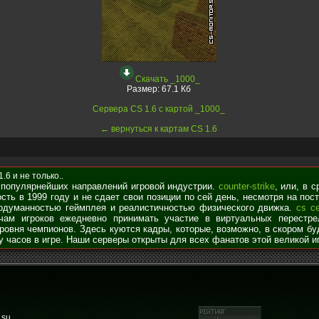
Скачать _1000_
Размер:
67.1 Кб
Сервера CS 1.6 с картой _1000_
← вернуться к картам CS 1.6
6 и не только..
 популярнейших направлений игровой индустрии.
counter-strike
, или, в 
сть в 1999 году и не сдает свои позиции по сей день, несмотря на по
родуманностью геймплея и реалистичностью физического движка.
cs с
чам игроков ежедневно принимать участие в виртуальных перестре
уровня чемпионов. Здесь куются кадры, которые, возможно, в скором б
у часов в игре. Наши серверы открыты для всех фанатов этой великой и
.su