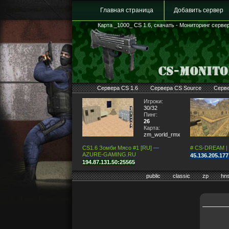
Главная страница
Добавить сервер
Карта _1000_ CS 1.6, скачать - Мониторинг серверо
Сервера CS 1.6
Сервера CS Source
Серв
Игроки:
30/32
Пинг:
26
Карта:
zm_world_rmx_fixed
CS1.6 Зомби Мясо #1 [RU] —
# CS-DREAM |
AZURE-GAMING.RU
45.136.205.17
194.87.131.50:25565
public
classic
zp
hn