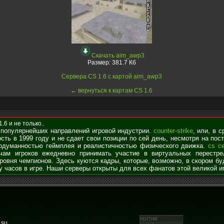
Скачать aim_awp3
Размер:
381.7 Кб
Сервера CS 1.6 с картой aim_awp3
← вернуться к картам CS 1.6
6 и не только..
 популярнейших направлений игровой индустрии.
counter-strike
, или, в 
сть в 1999 году и не сдает свои позиции по сей день, несмотря на по
родуманностью геймплея и реалистичностью физического движка.
cs с
чам игроков ежедневно принимать участие в виртуальных перестре
уровня чемпионов. Здесь куются кадры, которые, возможно, в скором б
у часов в игре. Наши серверы открыты для всех фанатов этой великой и
.su