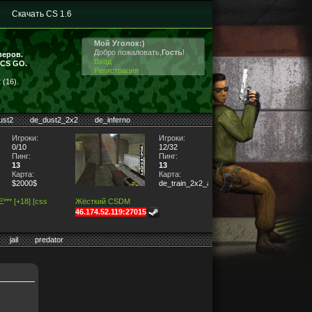
Скачать CS 1.6
Мой Уголок:)
Добро пожаловать,
Гость
!
веров.
Вход
 CS GO.
Регистрация
(16).
ust2
de_dust2_2x2
de_inferno
Игроки:
Игроки:
0/10
12/32
Пинг:
Пинг:
13
13
Карта:
Карта:
$2000$
de_train_2x2_a
** [+18] [css
Жёсткий CSDM
46.174.52.119:27015
jail
predator