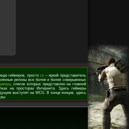
среде геймеров, просто
cs
– яркий представитель
стоянные релизы все более и более совершенных
ервера
, список которых представлен на главной
лках на просторах Интернета. Здесь геймеры
удущем выступят на WCG. В конце концов, здесь
гры.