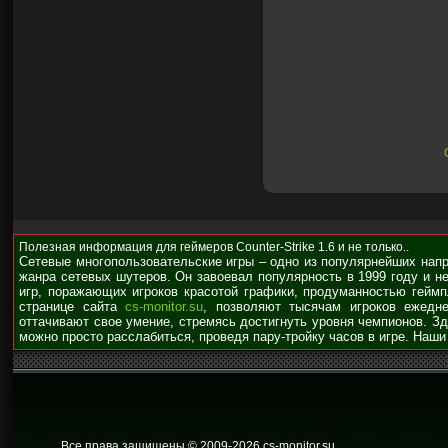
Полезная информация для геймеров Counter-Strike 1.6 и не только..
Сетевые многопользовательские игры – одно из популярнейших нап
жанра сетевых шутеров. Он завоевал популярность в 1999 году и н
игр, поражающих игроков красотой графики, продуманностью гейм
странице сайта
cs-monitor.su
, позволяют тысячам игроков ежедне
оттачивают свое умение, стремясь достигнуть уровня чемпионов. З
можно просто расслабиться, проведя пару-тройку часов в игре. Наши
Все права защищены © 2009
-2026 cs-monitor.su