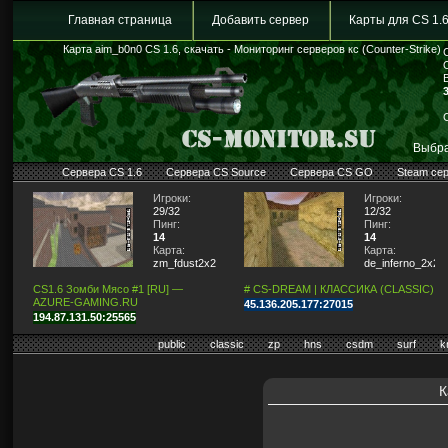
Главная страница
Добавить сервер
Карты для CS 1.
Карта aim_b0n0 CS 1.6, скачать - Мониторинг серверов кс (Counter-Strike)
Выбра
Сервера CS 1.6
Сервера CS Source
Сервера CS GO
Steam се
Игроки:
Игроки:
29/32
12/32
Пинг:
Пинг:
14
14
Карта:
Карта:
zm_fdust2x2
de_inferno_2x2
CS1.6 Зомби Мясо #1 [RU] —
# CS-DREAM | КЛАССИКА (CLASSIC)
AZURE-GAMING.RU
45.136.205.177:27015
194.87.131.50:25565
public
classic
zp
hns
csdm
surf
k
К