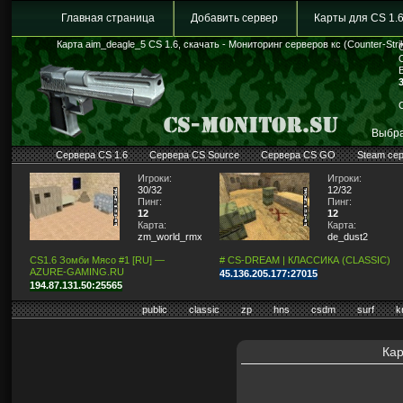
Главная страница
Добавить сервер
Карты для CS 1.
Карта aim_deagle_5 CS 1.6, скачать - Мониторинг серверов кс (Counter-Stri
Выбра
Сервера CS 1.6
Сервера CS Source
Сервера CS GO
Steam се
Игроки:
Игроки:
30/32
12/32
Пинг:
Пинг:
12
12
Карта:
Карта:
zm_world_rmx_fixed
de_dust2
CS1.6 Зомби Мясо #1 [RU] —
# CS-DREAM | КЛАССИКА (CLASSIC)
AZURE-GAMING.RU
45.136.205.177:27015
194.87.131.50:25565
public
classic
zp
hns
csdm
surf
k
Кар