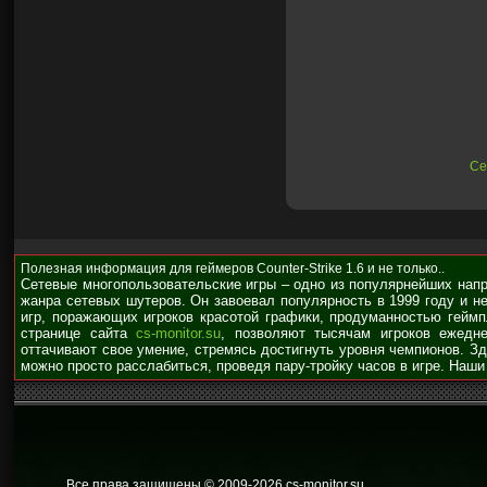
Се
Полезная информация для геймеров Counter-Strike 1.6 и не только..
Сетевые многопользовательские игры – одно из популярнейших нап
жанра сетевых шутеров. Он завоевал популярность в 1999 году и н
игр, поражающих игроков красотой графики, продуманностью гейм
странице сайта
cs-monitor.su
, позволяют тысячам игроков ежедне
оттачивают свое умение, стремясь достигнуть уровня чемпионов. З
можно просто расслабиться, проведя пару-тройку часов в игре. Наши
Все права защищены © 2009
-2026 cs-monitor.su