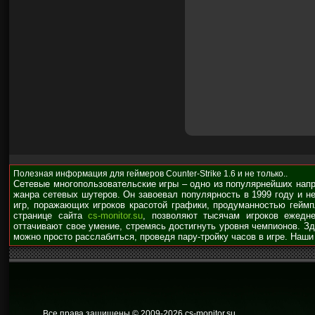
Полезная информация для геймеров Counter-Strike 1.6 и не только..
Сетевые многопользовательские игры – одно из популярнейших нап
жанра сетевых шутеров. Он завоевал популярность в 1999 году и н
игр, поражающих игроков красотой графики, продуманностью гейм
странице сайта
cs-monitor.su
, позволяют тысячам игроков ежедне
оттачивают свое умение, стремясь достигнуть уровня чемпионов. З
можно просто расслабиться, проведя пару-тройку часов в игре. Наши
Все права защищены © 2009
-2026 cs-monitor.su