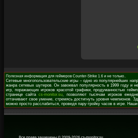
Полезная информация для геймеров Counter-Strike 1.6 и не только..
Сетевые многопользовательские игры – одно из популярнейших нап
жанра сетевых шутеров. Он завоевал популярность в 1999 году и н
игр, поражающих игроков красотой графики, продуманностью гейм
странице сайта
cs-monitor.su
, позволяют тысячам игроков ежедне
оттачивают свое умение, стремясь достигнуть уровня чемпионов. З
можно просто расслабиться, проведя пару-тройку часов в игре. Наши
Все права защищены © 2009
-2026 cs-monitor.su