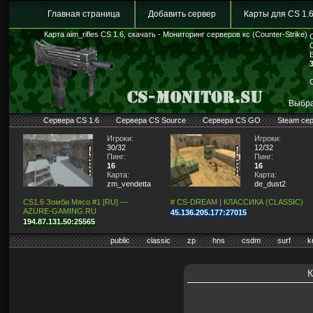
Главная страница
Добавить сервер
Карты для CS 1.
Карта aim_rifles CS 1.6, скачать - Мониторинг серверов кс (Counter-Strike)
Выбра
Сервера CS 1.6
Сервера CS Source
Сервера CS GO
Steam се
Игроки:
Игроки:
30/32
12/32
Пинг:
Пинг:
16
16
Карта:
Карта:
zm_vendetta
de_dust2
CS1.6 Зомби Мясо #1 [RU] —
# CS-DREAM | КЛАССИКА (CLASSIC)
AZURE-GAMING.RU
45.136.205.177:27015
194.87.131.50:25565
public
classic
zp
hns
csdm
surf
k
К