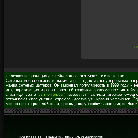
Се
Полезная информация для геймеров Counter-Strike 1.6 и не только..
Сетевые многопользовательские игры – одно из популярнейших нап
жанра сетевых шутеров. Он завоевал популярность в 1999 году и н
игр, поражающих игроков красотой графики, продуманностью гейм
странице сайта
cs-monitor.su
, позволяют тысячам игроков ежедне
оттачивают свое умение, стремясь достигнуть уровня чемпионов. З
можно просто расслабиться, проведя пару-тройку часов в игре. Наши
Все права защищены © 2009
-2026 cs-monitor.su