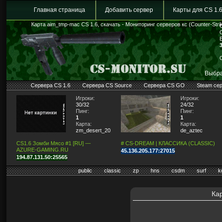
Главная страница
Добавить сервер
Карты для CS 1.
Карта aim_tmp-mac CS 1.6, скачать - Мониторинг серверов кс (Counter-Stri
Выбра
Сервера CS 1.6
Сервера CS Source
Сервера CS GO
Steam се
Игроки:
Игроки:
30/32
24/32
Пинг:
Пинг:
1
1
Карта:
Карта:
zm_desert_2011
de_aztec
CS1.6 Зомби Мясо #1 [RU] —
# CS-DREAM | КЛАССИКА (CLASSIC)
AZURE-GAMING.RU
45.136.205.177:27015
194.87.131.50:25565
public
classic
zp
hns
csdm
surf
k
Кар