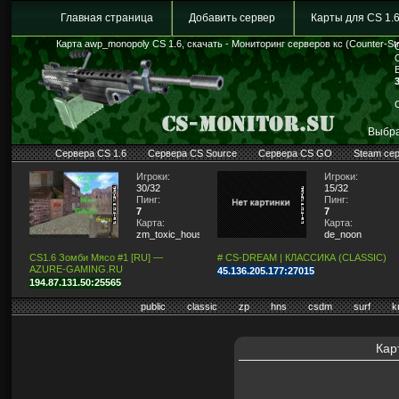
Главная страница
Добавить сервер
Карты для CS 1.
Карта awp_monopoly CS 1.6, скачать - Мониторинг серверов кс (Counter-Str
Выбра
Сервера CS 1.6
Сервера CS Source
Сервера CS GO
Steam се
Игроки:
Игроки:
30/32
15/32
Пинг:
Пинг:
7
7
Карта:
Карта:
zm_toxic_house2
de_noon
CS1.6 Зомби Мясо #1 [RU] —
# CS-DREAM | КЛАССИКА (CLASSIC)
AZURE-GAMING.RU
45.136.205.177:27015
194.87.131.50:25565
public
classic
zp
hns
csdm
surf
k
Кар