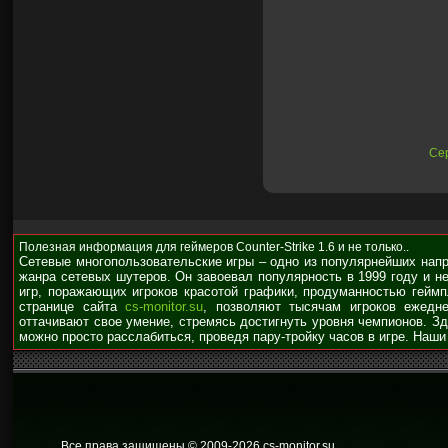
Сер
Полезная информация для геймеров Counter-Strike 1.6 и не только..
Сетевые многопользовательские игры – одно из популярнейших нап
жанра сетевых шутеров. Он завоевал популярность в 1999 году и н
игр, поражающих игроков красотой графики, продуманностью гейм
странице сайта
cs-monitor.su
, позволяют тысячам игроков ежедне
оттачивают свое умение, стремясь достигнуть уровня чемпионов. З
можно просто расслабиться, проведя пару-тройку часов в игре. Наши
Все права защищены © 2009
-2026 cs-monitor.su