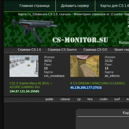
Главная страница
Добавить сервер
Карты для CS 1.
Карта cs_52talavera CS 1.6, скачать - Мониторинг серверов кс (Counter-Stri
Выбра
Сервера CS 1.6
Сервера CS Source
Сервера CS GO
Steam се
Игроки:
Игроки:
30/32
31/32
Пинг:
Пинг:
13
13
Карта:
Карта:
zm_snowbase2
de_inferno
CS1.6 Зомби Мясо #1 [RU] —
# CS-DREAM | КЛАССИКА (CLASSIC)
AZURE-GAMING.RU
45.136.205.177:27015
194.87.131.50:25565
public
classic
zp
hns
csdm
surf
k
Кар