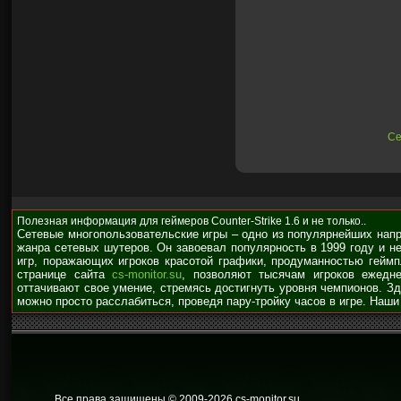
Се
Полезная информация для геймеров Counter-Strike 1.6 и не только..
Сетевые многопользовательские игры – одно из популярнейших нап
жанра сетевых шутеров. Он завоевал популярность в 1999 году и н
игр, поражающих игроков красотой графики, продуманностью гейм
странице сайта
cs-monitor.su
, позволяют тысячам игроков ежедне
оттачивают свое умение, стремясь достигнуть уровня чемпионов. З
можно просто расслабиться, проведя пару-тройку часов в игре. Наши
Все права защищены © 2009
-2026 cs-monitor.su