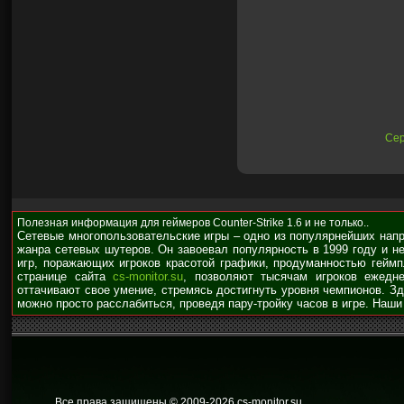
Сер
Полезная информация для геймеров Counter-Strike 1.6 и не только..
Сетевые многопользовательские игры – одно из популярнейших нап
жанра сетевых шутеров. Он завоевал популярность в 1999 году и н
игр, поражающих игроков красотой графики, продуманностью гейм
странице сайта
cs-monitor.su
, позволяют тысячам игроков ежедне
оттачивают свое умение, стремясь достигнуть уровня чемпионов. З
можно просто расслабиться, проведя пару-тройку часов в игре. Наши
Все права защищены © 2009
-2026 cs-monitor.su