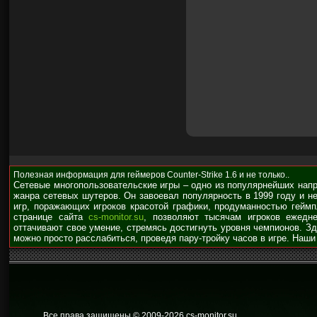
Полезная информация для геймеров Counter-Strike 1.6 и не только..
Сетевые многопользовательские игры – одно из популярнейших нап
жанра сетевых шутеров. Он завоевал популярность в 1999 году и н
игр, поражающих игроков красотой графики, продуманностью гейм
странице сайта
cs-monitor.su
, позволяют тысячам игроков ежедне
оттачивают свое умение, стремясь достигнуть уровня чемпионов. З
можно просто расслабиться, проведя пару-тройку часов в игре. Наши
Все права защищены © 2009
-2026 cs-monitor.su