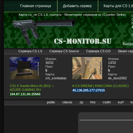
Главная страница
Добавить сервер
Карты для CS 1.
Карта cs_rio CS 1.6, скачать - Мониторинг серверов кс (Counter-Strike)
Выбра
Сервера CS 1.6
Сервера CS Source
Сервера CS GO
Steam се
Игроки:
Игроки:
30/32
13/32
Пинг:
Пинг:
5
5
Карта:
Карта:
zm_zombattack
de_dust2002
CS1.6 Зомби Мясо #1 [RU] —
# CS-DREAM | КЛАССИКА (CLASSIC)
AZURE-GAMING.RU
45.136.205.177:27015
194.87.131.50:25565
public
classic
zp
hns
csdm
surf
k