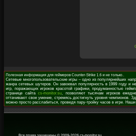
Полезная информация для геймеров Counter-Strike 1.6 и не только..
Сетевые многопользовательские игры – одно из популярнейших нап
жанра сетевых шутеров. Он завоевал популярность в 1999 году и н
игр, поражающих игроков красотой графики, продуманностью гейм
странице сайта
cs-monitor.su
, позволяют тысячам игроков ежедне
оттачивают свое умение, стремясь достигнуть уровня чемпионов. З
можно просто расслабиться, проведя пару-тройку часов в игре. Наши
Все права защищены © 2009
-2026 cs-monitor.su