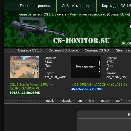
Главная страница
Добавить сервер
Карты для CS 1.
Карта de_aztecx CS 1.6, скачать - Мониторинг серверов кс (Counter-Strike)
Выбра
Сервера CS 1.6
Сервера CS Source
Сервера CS GO
Steam се
Игроки:
Игроки:
31/32
17/32
Пинг:
Пинг:
4
4
Карта:
Карта:
zm_dust_world
de_dust2_2x2_lit
CS1.6 Зомби Мясо #1 [RU] —
# CS-DREAM | КЛАССИКА (CLASSIC)
AZURE-GAMING.RU
45.136.205.177:27015
194.87.131.50:25565
public
classic
zp
hns
csdm
surf
k
К