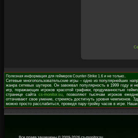
Се
Полезная информация для геймеров Counter-Strike 1.6 и не только..
Сетевые многопользовательские игры – одно из популярнейших нап
жанра сетевых шутеров. Он завоевал популярность в 1999 году и н
игр, поражающих игроков красотой графики, продуманностью гейм
странице сайта
cs-monitor.su
, позволяют тысячам игроков ежедне
оттачивают свое умение, стремясь достигнуть уровня чемпионов. З
можно просто расслабиться, проведя пару-тройку часов в игре. Наши
Все права защищены © 2009
-2026 cs-monitor.su