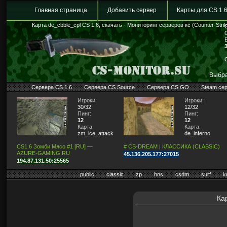
Главная страница
Добавить сервер
Карты для CS 1.
Карта de_cbble_cpl CS 1.6, скачать - Мониторинг серверов кс (Counter-Strik
Выбра
Сервера CS 1.6
Сервера CS Source
Сервера CS GO
Steam се
Игроки:
Игроки:
30/32
12/32
Пинг:
Пинг:
12
12
Карта:
Карта:
zm_ice_attack
de_inferno
CS1.6 Зомби Мясо #1 [RU] —
# CS-DREAM | КЛАССИКА (CLASSIC)
AZURE-GAMING.RU
45.136.205.177:27015
194.87.131.50:25565
public
classic
zp
hns
csdm
surf
k
Ка