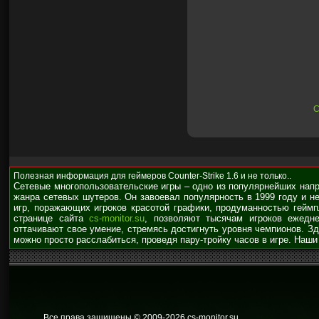
С
Полезная информация для геймеров Counter-Strike 1.6 и не только..
Сетевые многопользовательские игры – одно из популярнейших нап
жанра сетевых шутеров. Он завоевал популярность в 1999 году и н
игр, поражающих игроков красотой графики, продуманностью гейм
странице сайта
cs-monitor.su
, позволяют тысячам игроков ежедне
оттачивают свое умение, стремясь достигнуть уровня чемпионов. З
можно просто расслабиться, проведя пару-тройку часов в игре. Наши
Все права защищены © 2009
-2026 cs-monitor.su