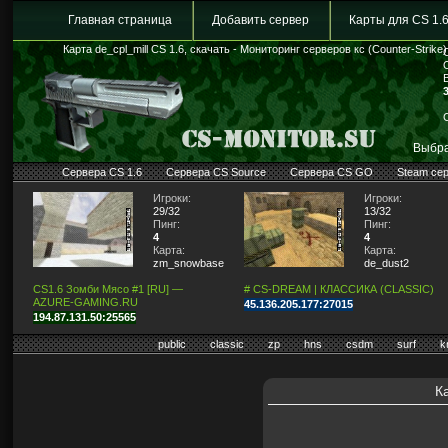
Главная страница
Добавить сервер
Карты для CS 1.
Карта de_cpl_mill CS 1.6, скачать - Мониторинг серверов кс (Counter-Strike)
Выбра
Сервера CS 1.6
Сервера CS Source
Сервера CS GO
Steam се
Игроки:
Игроки:
29/32
13/32
Пинг:
Пинг:
4
4
Карта:
Карта:
zm_snowbase
de_dust2
CS1.6 Зомби Мясо #1 [RU] —
# CS-DREAM | КЛАССИКА (CLASSIC)
AZURE-GAMING.RU
45.136.205.177:27015
194.87.131.50:25565
public
classic
zp
hns
csdm
surf
k
Ка