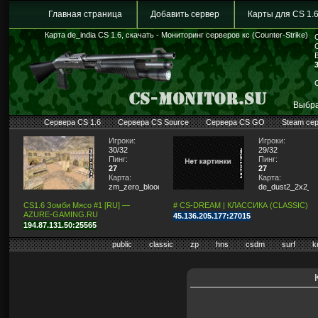
Главная страница
Добавить сервер
Карты для CS 1.
Карта de_india CS 1.6, скачать - Мониторинг серверов кс (Counter-Strike)
Выбра
Сервера CS 1.6
Сервера CS Source
Сервера CS GO
Steam се
Игроки:
Игроки:
30/32
29/32
Пинг:
Пинг:
27
27
Карта:
Карта:
zm_zero_blood
de_dust2_2x2_lit
CS1.6 Зомби Мясо #1 [RU] —
# CS-DREAM | КЛАССИКА (CLASSIC)
AZURE-GAMING.RU
45.136.205.177:27015
194.87.131.50:25565
public
classic
zp
hns
csdm
surf
k