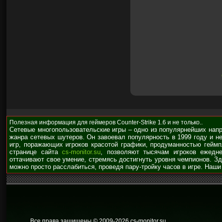
Полезная информация для геймеров Counter-Strike 1.6 и не только..
Сетевые многопользовательские игры – одно из популярнейших нап
жанра сетевых шутеров. Он завоевал популярность в 1999 году и н
игр, поражающих игроков красотой графики, продуманностью гейм
странице сайта
cs-monitor.su
, позволяют тысячам игроков ежедне
оттачивают свое умение, стремясь достигнуть уровня чемпионов. З
можно просто расслабиться, проведя пару-тройку часов в игре. Наши
Все права защищены © 2009
-2026 cs-monitor.su