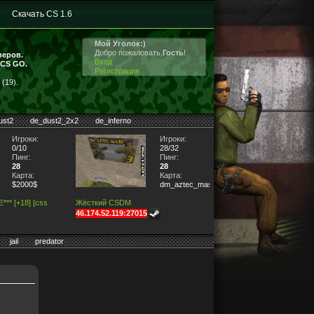
Скачать CS 1.6
Мой Уголок:)
Добро пожаловать,
Гость
!
веров.
Вход
 CS GO.
Регистрация
(19).
ust2
de_dust2_2x2
de_inferno
Игроки:
Игроки:
0/10
28/32
Пинг:
Пинг:
28
28
Карта:
Карта:
$2000$
dm_aztec_maso3
** [+18] [css
Жёсткий CSDM
46.174.52.119:27015
jail
predator