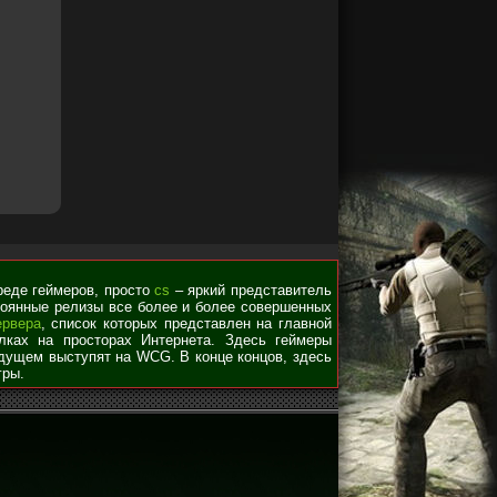
среде геймеров, просто
cs
– яркий представитель
стоянные релизы все более и более совершенных
ервера
, список которых представлен на главной
лках на просторах Интернета. Здесь геймеры
удущем выступят на WCG. В конце концов, здесь
гры.