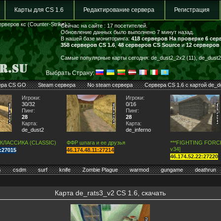
Карты для CS 1.6
Редактирование сервера
Регистрация
рверов кс (Counter-Strike)
Сейчас на сайте : 17 посетителей.
Обновление данных было выполнено 7 минут назад.
В нашей базе мониторинга:
418 серверов
На проверке 6 сер
358 серверов CS 1.6
,
48 серверов CS Source
и
12 серверов
Самые популярные карты сегодня: de_dust2_2x2 (11), de_dust2 
Выбрать Страну:
ера CS GO
Steam сервера
No steam сервера
Сервера CS 1.6 с картой de_d
Игроки:
Игроки:
30/32
0/16
Пинг:
Пинг:
28
28
Карта:
Карта:
de_dust2
de_inferno
 КЛАССИКА (CLASSIC)
ФФР шпага и ее друзья
***FIGHTING FORCE*
v34]
7:27015
46.174.48.11:27214
46.174.52.22:27220
s
csdm
surf
knife
Zombie Plague
warmod
gungame
deathrun
Карта de_rats3_v2 CS 1.6, скачать