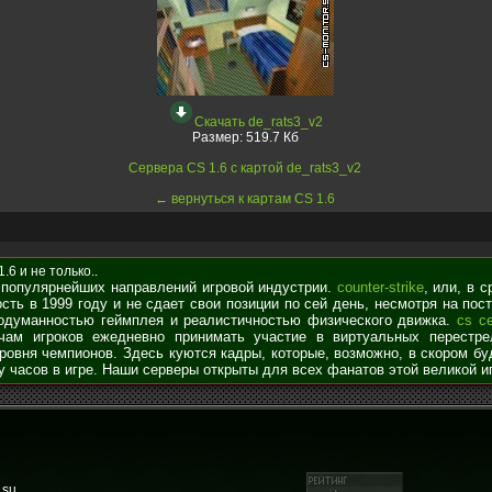
Скачать de_rats3_v2
Размер:
519.7 Кб
Сервера CS 1.6 с картой de_rats3_v2
← вернуться к картам CS 1.6
6 и не только..
 популярнейших направлений игровой индустрии.
counter-strike
, или, в 
сть в 1999 году и не сдает свои позиции по сей день, несмотря на по
родуманностью геймплея и реалистичностью физического движка.
cs с
чам игроков ежедневно принимать участие в виртуальных перестре
уровня чемпионов. Здесь куются кадры, которые, возможно, в скором б
у часов в игре. Наши серверы открыты для всех фанатов этой великой и
.su