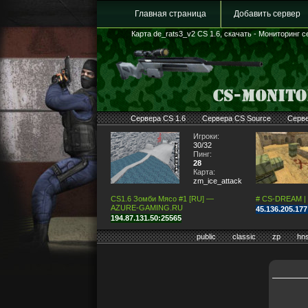
Главная страница
Добавить сервер
Карта de_rats3_v2 CS 1.6, скачать - Мониторинг се
Сервера CS 1.6
Сервера CS Source
Серв
Игроки:
30/32
Пинг:
28
Карта:
zm_ice_attack2009
CS1.6 Зомби Мясо #1 [RU] —
# CS-DREAM |
AZURE-GAMING.RU
45.136.205.17
194.87.131.50:25565
public
classic
zp
hn