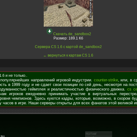
Скачать de_sandbox2
Размер:
189.1 Кб
Сервера CS 1.6 с картой de_sandbox2
← вернуться к картам CS 1.6
6 и не только..
 популярнейших направлений игровой индустрии.
counter-strike
, или, в 
сть в 1999 году и не сдает свои позиции по сей день, несмотря на по
родуманностью геймплея и реалистичностью физического движка.
cs с
чам игроков ежедневно принимать участие в виртуальных перестре
уровня чемпионов. Здесь куются кадры, которые, возможно, в скором б
у часов в игре. Наши серверы открыты для всех фанатов этой великой и
.su