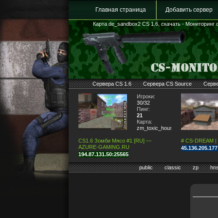
Главная страница
Добавить сервер
Карта de_sandbox2 CS 1.6, скачать - Мониторинг с
Сервера CS 1.6
Сервера CS Source
Серв
Игроки:
30/32
Пинг:
21
Карта:
zm_toxic_house2
CS1.6 Зомби Мясо #1 [RU] —
# CS-DREAM |
AZURE-GAMING.RU
45.136.205.17
194.87.131.50:25565
public
classic
zp
hn