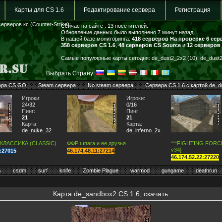
Карты для CS 1.6
Редактирование сервера
Регистрация
ерверов кс (Counter-Strike)
Сейчас на сайте : 13 посетителей.
Обновление данных было выполнено 7 минут назад.
В нашей базе мониторинга:
418 серверов
На проверке 6 сер
358 серверов CS 1.6
,
48 серверов CS Source
и
12 серверов
Самые популярные карты сегодня: de_dust2_2x2 (10), de_dust2 
Выбрать Страну:
ера CS GO
Steam сервера
No steam сервера
Сервера CS 1.6 с картой de_d
Игроки:
Игроки:
24/32
0/16
Пинг:
Пинг:
21
21
Карта:
Карта:
de_nuke_32
de_inferno_2x2
 КЛАССИКА (CLASSIC)
ФФР шпага и ее друзья
***FIGHTING FORCE*
v34]
7:27015
46.174.48.11:27214
46.174.52.22:27220
s
csdm
surf
knife
Zombie Plague
warmod
gungame
deathrun
Карта de_sandbox2 CS 1.6, скачать