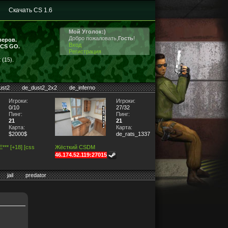
Скачать CS 1.6
Мой Уголок:)
Добро пожаловать,
Гость
!
веров.
Вход
 CS GO.
Регистрация
(15).
ust2
de_dust2_2x2
de_inferno
Игроки:
Игроки:
0/10
27/32
Пинг:
Пинг:
21
21
Карта:
Карта:
$2000$
de_rats_1337
** [+18] [css
Жёсткий CSDM
46.174.52.119:27015
jail
predator