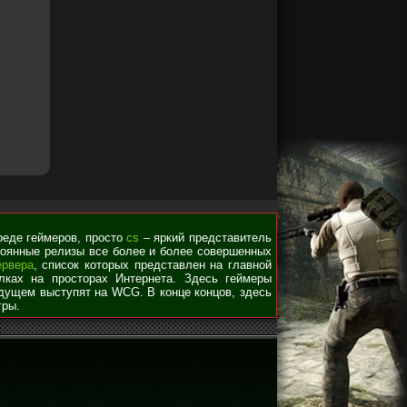
среде геймеров, просто
cs
– яркий представитель
стоянные релизы все более и более совершенных
ервера
, список которых представлен на главной
лках на просторах Интернета. Здесь геймеры
удущем выступят на WCG. В конце концов, здесь
гры.