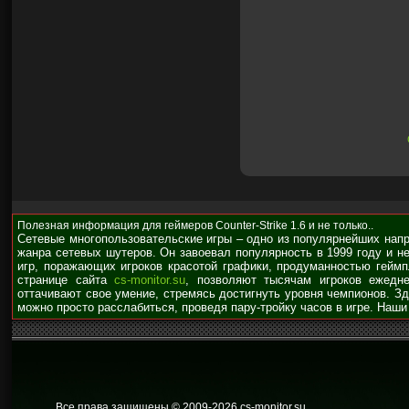
Полезная информация для геймеров Counter-Strike 1.6 и не только..
Сетевые многопользовательские игры – одно из популярнейших нап
жанра сетевых шутеров. Он завоевал популярность в 1999 году и н
игр, поражающих игроков красотой графики, продуманностью гейм
странице сайта
cs-monitor.su
, позволяют тысячам игроков ежедне
оттачивают свое умение, стремясь достигнуть уровня чемпионов. З
можно просто расслабиться, проведя пару-тройку часов в игре. Наши
Все права защищены © 2009
-2026 cs-monitor.su