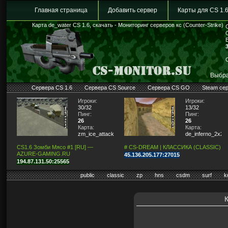
Главная страница
Добавить сервер
Карты для CS 1.
Карта de_water CS 1.6, скачать - Мониторинг серверов кс (Counter-Strike)
Выбра
Сервера CS 1.6
Сервера CS Source
Сервера CS GO
Steam се
Игроки:
Игроки:
30/32
13/32
Пинг:
Пинг:
26
26
Карта:
Карта:
zm_ice_attack2
de_inferno_2x2
CS1.6 Зомби Мясо #1 [RU] —
# CS-DREAM | КЛАССИКА (CLASSIC)
AZURE-GAMING.RU
45.136.205.177:27015
194.87.131.50:25565
public
classic
zp
hns
csdm
surf
k
К