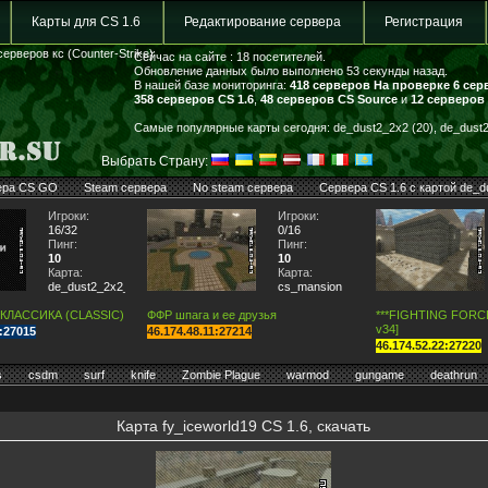
Карты для CS 1.6
Редактирование сервера
Регистрация
серверов кс (Counter-Strike)
Сейчас на сайте : 18 посетителей.
Обновление данных было выполнено 53 секунды назад.
В нашей базе мониторинга:
418 серверов
На проверке 6 сер
358 серверов CS 1.6
,
48 серверов CS Source
и
12 серверов
Самые популярные карты сегодня: de_dust2_2x2 (20), de_dust2 
Выбрать Страну:
ера CS GO
Steam сервера
No steam сервера
Сервера CS 1.6 с картой de_d
Игроки:
Игроки:
16/32
0/16
Пинг:
Пинг:
10
10
Карта:
Карта:
de_dust2_2x2_lite
cs_mansion
 КЛАССИКА (CLASSIC)
ФФР шпага и ее друзья
***FIGHTING FORCE*
v34]
7:27015
46.174.48.11:27214
46.174.52.22:27220
s
csdm
surf
knife
Zombie Plague
warmod
gungame
deathrun
Карта fy_iceworld19 CS 1.6, скачать