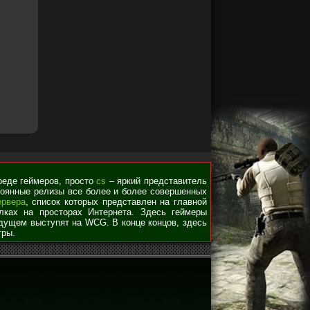
среде геймеров, просто
cs
– яркий представитель
стоянные релизы все более и более совершенных
ервера
, список которых представлен на главной
лках на просторах Интернета. Здесь геймеры
удущем выступят на WCG. В конце концов, здесь
гры.