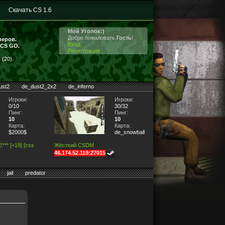
Скачать CS 1.6
Мой Уголок:)
Добро пожаловать,
Гость
!
веров.
Вход
 CS GO.
Регистрация
(20).
ust2
de_dust2_2x2
de_inferno
Игроки:
Игроки:
0/10
30/32
Пинг:
Пинг:
10
10
Карта:
Карта:
$2000$
de_snowball
** [+18] [css
Жёсткий CSDM
46.174.52.119:27015
jail
predator