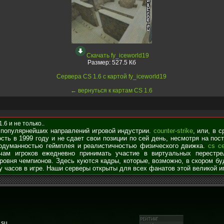
Скачать fy_iceworld19
Размер:
527.5 Кб
Сервера CS 1.6 с картой fy_iceworld19
← вернуться к картам CS 1.6
6 и не только..
 популярнейших направлений игровой индустрии.
counter-strike
, или, в 
сть в 1999 году и не сдает свои позиции по сей день, несмотря на по
родуманностью геймплея и реалистичностью физического движка.
cs с
чам игроков ежедневно принимать участие в виртуальных перестре
уровня чемпионов. Здесь куются кадры, которые, возможно, в скором б
у часов в игре. Наши серверы открыты для всех фанатов этой великой и
.su