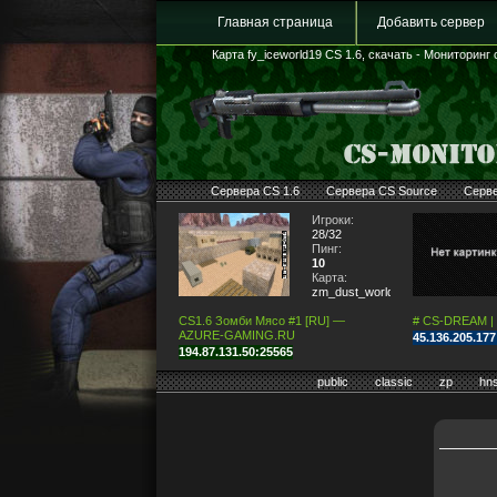
Главная страница
Добавить сервер
Карта fy_iceworld19 CS 1.6, скачать - Мониторинг 
Сервера CS 1.6
Сервера CS Source
Серв
Игроки:
28/32
Пинг:
10
Карта:
zm_dust_world
CS1.6 Зомби Мясо #1 [RU] —
# CS-DREAM |
AZURE-GAMING.RU
45.136.205.17
194.87.131.50:25565
public
classic
zp
hn