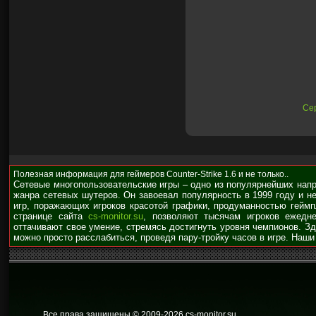
Сер
Полезная информация для геймеров Counter-Strike 1.6 и не только..
Сетевые многопользовательские игры – одно из популярнейших нап
жанра сетевых шутеров. Он завоевал популярность в 1999 году и н
игр, поражающих игроков красотой графики, продуманностью гейм
странице сайта
cs-monitor.su
, позволяют тысячам игроков ежедне
оттачивают свое умение, стремясь достигнуть уровня чемпионов. З
можно просто расслабиться, проведя пару-тройку часов в игре. Наши
Все права защищены © 2009
-2026 cs-monitor.su