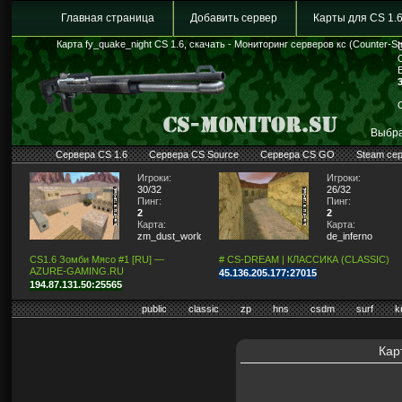
Главная страница
Добавить сервер
Карты для CS 1.
Карта fy_quake_night CS 1.6, скачать - Мониторинг серверов кс (Counter-Str
Выбра
Сервера CS 1.6
Сервера CS Source
Сервера CS GO
Steam се
Игроки:
Игроки:
30/32
26/32
Пинг:
Пинг:
2
2
Карта:
Карта:
zm_dust_world
de_inferno
CS1.6 Зомби Мясо #1 [RU] —
# CS-DREAM | КЛАССИКА (CLASSIC)
AZURE-GAMING.RU
45.136.205.177:27015
194.87.131.50:25565
public
classic
zp
hns
csdm
surf
k
Кар