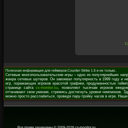
С
Полезная информация для геймеров Counter-Strike 1.6 и не только..
Сетевые многопользовательские игры – одно из популярнейших нап
жанра сетевых шутеров. Он завоевал популярность в 1999 году и н
игр, поражающих игроков красотой графики, продуманностью гейм
странице сайта
cs-monitor.su
, позволяют тысячам игроков ежедне
оттачивают свое умение, стремясь достигнуть уровня чемпионов. З
можно просто расслабиться, проведя пару-тройку часов в игре. Наши
Все права защищены © 2009
-2026 cs-monitor.su