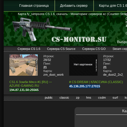
Главная страница
Добавить сервер
Карты для CS 1.
Карта fy_simpsons CS 1.6, скачать - Мониторинг серверов кс (Counter-Strik
Выбра
Сервера CS 1.6
Сервера CS Source
Сервера CS GO
Steam се
Игроки:
Игроки:
28/32
17/32
Пинг:
Пинг:
21
21
Карта:
Карта:
zm_dust_world
de_dust2_2x2_lit
CS1.6 Зомби Мясо #1 [RU] —
# CS-DREAM | КЛАССИКА (CLASSIC)
AZURE-GAMING.RU
45.136.205.177:27015
194.87.131.50:25565
public
classic
zp
hns
csdm
surf
k
Ка