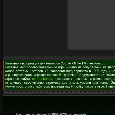
Полезная информация для геймеров Counter-Strike 1.6 и не только..
Сетевые многопользовательские игры – одно из популярнейших нап
жанра сетевых шутеров. Он завоевал популярность в 1999 году и н
игр, поражающих игроков красотой графики, продуманностью гейм
странице сайта
cs-monitor.su
, позволяют тысячам игроков ежедне
оттачивают свое умение, стремясь достигнуть уровня чемпионов. З
можно просто расслабиться, проведя пару-тройку часов в игре. Наши
Все права защищены © 2009
-2026 cs-monitor.su