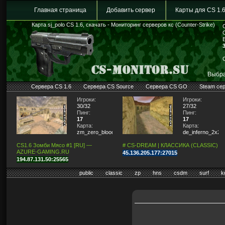
Главная страница
Добавить сервер
Карты для CS 1.
Карта sj_polo CS 1.6, скачать - Мониторинг серверов кс (Counter-Strike)
Выбра
Сервера CS 1.6
Сервера CS Source
Сервера CS GO
Steam се
Игроки:
Игроки:
30/32
27/32
Пинг:
Пинг:
17
17
Карта:
Карта:
zm_zero_blood
de_inferno_2x2
CS1.6 Зомби Мясо #1 [RU] —
# CS-DREAM | КЛАССИКА (CLASSIC)
AZURE-GAMING.RU
45.136.205.177:27015
194.87.131.50:25565
public
classic
zp
hns
csdm
surf
k