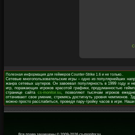
С
Полезная информация для геймеров Counter-Strike 1.6 и не только..
Сетевые многопользовательские игры – одно из популярнейших нап
жанра сетевых шутеров. Он завоевал популярность в 1999 году и н
игр, поражающих игроков красотой графики, продуманностью гейм
странице сайта
cs-monitor.su
, позволяют тысячам игроков ежедне
оттачивают свое умение, стремясь достигнуть уровня чемпионов. З
можно просто расслабиться, проведя пару-тройку часов в игре. Наши
Все права защищены © 2009
-2026 cs-monitor.su