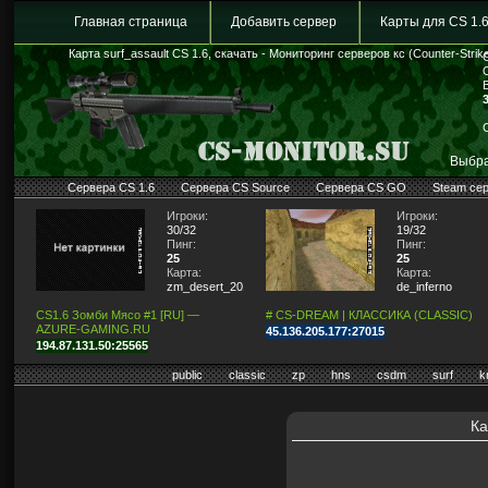
Главная страница
Добавить сервер
Карты для CS 1.
Карта surf_assault CS 1.6, скачать - Мониторинг серверов кс (Counter-Strik
Выбра
Сервера CS 1.6
Сервера CS Source
Сервера CS GO
Steam се
Игроки:
Игроки:
30/32
19/32
Пинг:
Пинг:
25
25
Карта:
Карта:
zm_desert_2011
de_inferno
CS1.6 Зомби Мясо #1 [RU] —
# CS-DREAM | КЛАССИКА (CLASSIC)
AZURE-GAMING.RU
45.136.205.177:27015
194.87.131.50:25565
public
classic
zp
hns
csdm
surf
k
Ка