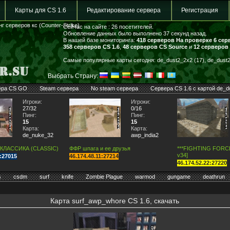
Карты для CS 1.6
Редактирование сервера
Регистрация
г серверов кс (Counter-Strike)
Сейчас на сайте : 26 посетителей.
Обновление данных было выполнено 37 секунд назад.
В нашей базе мониторинга:
418 серверов
На проверке 6 сер
358 серверов CS 1.6
,
48 серверов CS Source
и
12 серверов
Самые популярные карты сегодня: de_dust2_2x2 (17), de_dust2 
Выбрать Страну:
ера CS GO
Steam сервера
No steam сервера
Сервера CS 1.6 с картой de_d
Игроки:
Игроки:
27/32
0/16
Пинг:
Пинг:
15
15
Карта:
Карта:
de_nuke_32
awp_india2
 КЛАССИКА (CLASSIC)
ФФР шпага и ее друзья
***FIGHTING FORCE*
v34]
7:27015
46.174.48.11:27214
46.174.52.22:27220
s
csdm
surf
knife
Zombie Plague
warmod
gungame
deathrun
Карта surf_awp_whore CS 1.6, скачать