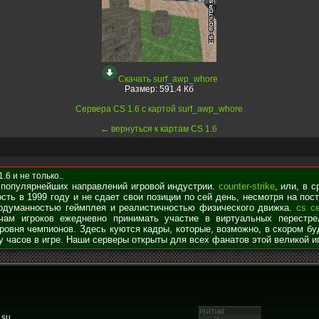
Скачать surf_awp_whore
Размер:
591.4 Кб
Сервера CS 1.6 с картой surf_awp_whore
← вернуться к картам CS 1.6
6 и не только..
 популярнейших направлений игровой индустрии.
counter-strike
, или, в 
сть в 1999 году и не сдает свои позиции по сей день, несмотря на по
родуманностью геймплея и реалистичностью физического движка.
cs с
чам игроков ежедневно принимать участие в виртуальных перестре
уровня чемпионов. Здесь куются кадры, которые, возможно, в скором б
у часов в игре. Наши серверы открыты для всех фанатов этой великой и
.su