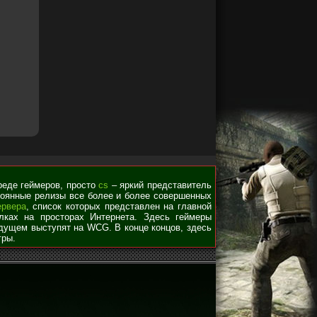
среде геймеров, просто
cs
– яркий представитель
стоянные релизы все более и более совершенных
ервера
, список которых представлен на главной
лках на просторах Интернета. Здесь геймеры
удущем выступят на WCG. В конце концов, здесь
гры.