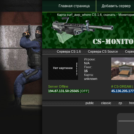
Главная страница
Добавить сервер
Карта surf_awp_whore CS 1.6, скачать - Мониторин
Сервера CS 1.6
Сервера CS Source
Серв
Игроки:
N/A
Пинг:
15
Карта:
unknown
Server Offline
# CS-DREAM |
194.87.131.50:25565
[OFF]
45.136.205.17
public
classic
zp
hn