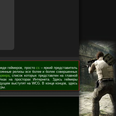
среде геймеров, просто
cs
– яркий представитель
стоянные релизы все более и более совершенных
ервера
, список которых представлен на главной
лках на просторах Интернета. Здесь геймеры
удущем выступят на WCG. В конце концов, здесь
гры.