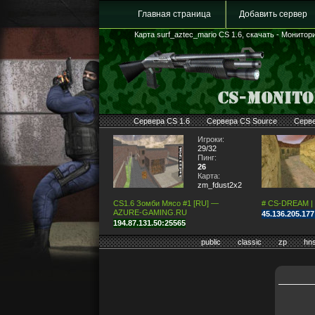
Главная страница
Добавить сервер
Карта surf_aztec_mario CS 1.6, скачать - Монитори
Сервера CS 1.6
Сервера CS Source
Серв
Игроки:
29/32
Пинг:
26
Карта:
zm_fdust2x2
CS1.6 Зомби Мясо #1 [RU] —
# CS-DREAM |
AZURE-GAMING.RU
45.136.205.17
194.87.131.50:25565
public
classic
zp
hn