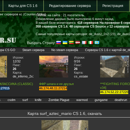
Карты для CS 1.6
Редактирование сервера
Регистрация
нг серверов кс (Counter-Strike)
Сейчас на сайте : 21 посетитель.
Обновление данных было выполнено 6 минут назад.
В нашей базе мониторинга:
418 серверов
На проверке 6 сер
358 серверов CS 1.6
,
48 серверов CS Source
и
12 серверов
Самые популярные карты сегодня: de_dust2_2x2 (23), de_dust2 
Выбрать Страну:
ера CS GO
Steam сервера
No steam сервера
Сервера CS 1.6 с картой de_d
Игроки:
Игроки:
12/32
0/16
Пинг:
Пинг:
26
26
Карта:
Карта:
de_inferno_2x2
cs_estate
 КЛАССИКА (CLASSIC)
ФФР шпага и ее друзья
***FIGHTING FORCE*
v34]
7:27015
46.174.48.11:27214
46.174.52.22:27220
s
csdm
surf
knife
Zombie Plague
warmod
gungame
deathrun
Карта surf_aztec_mario CS 1.6, скачать