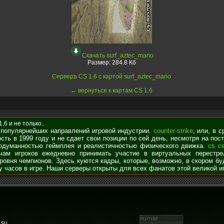
Скачать surf_aztec_mario
Размер:
284.8 Кб
Сервера CS 1.6 с картой surf_aztec_mario
← вернуться к картам CS 1.6
6 и не только..
 популярнейших направлений игровой индустрии.
counter-strike
, или, в 
сть в 1999 году и не сдает свои позиции по сей день, несмотря на по
родуманностью геймплея и реалистичностью физического движка.
cs с
чам игроков ежедневно принимать участие в виртуальных перестре
уровня чемпионов. Здесь куются кадры, которые, возможно, в скором б
у часов в игре. Наши серверы открыты для всех фанатов этой великой и
.su