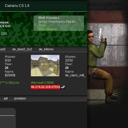
Скачать CS 1.6
Мой Уголок:)
Добро пожаловать,
Гость
!
веров.
Вход
 CS GO.
Регистрация
(18).
ust2
de_dust2_2x2
de_inferno
Игроки:
Игроки:
0/10
22/32
Пинг:
Пинг:
26
26
Карта:
Карта:
$2000$
de_clan1_mill_2x2
** [+18] [css
Жёсткий CSDM
46.174.52.119:27015
jail
predator