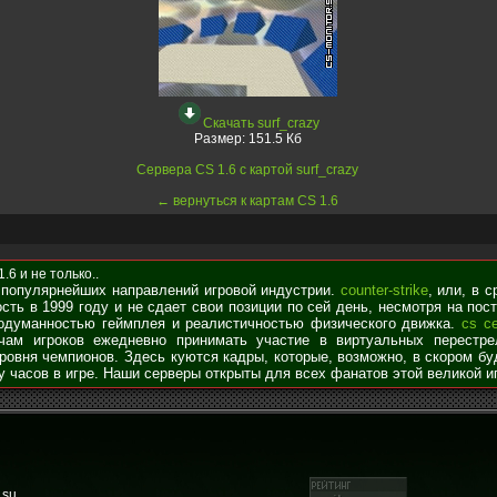
Скачать surf_crazy
Размер:
151.5 Кб
Сервера CS 1.6 с картой surf_crazy
← вернуться к картам CS 1.6
6 и не только..
 популярнейших направлений игровой индустрии.
counter-strike
, или, в 
сть в 1999 году и не сдает свои позиции по сей день, несмотря на по
родуманностью геймплея и реалистичностью физического движка.
cs с
чам игроков ежедневно принимать участие в виртуальных перестре
уровня чемпионов. Здесь куются кадры, которые, возможно, в скором б
у часов в игре. Наши серверы открыты для всех фанатов этой великой и
.su