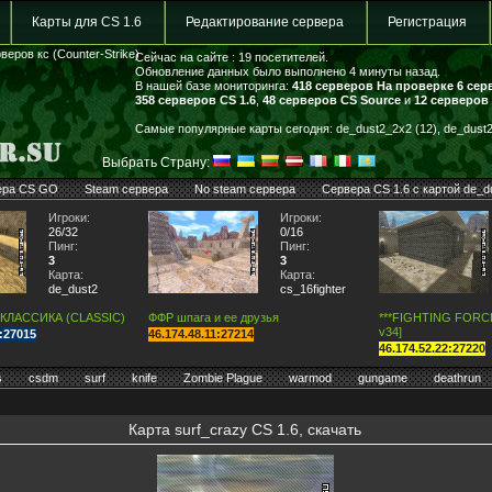
Карты для CS 1.6
Редактирование сервера
Регистрация
веров кс (Counter-Strike)
Сейчас на сайте : 19 посетителей.
Обновление данных было выполнено 4 минуты назад.
В нашей базе мониторинга:
418 серверов
На проверке 6 сер
358 серверов CS 1.6
,
48 серверов CS Source
и
12 серверов
Самые популярные карты сегодня: de_dust2_2x2 (12), de_dust2 
Выбрать Страну:
ера CS GO
Steam сервера
No steam сервера
Сервера CS 1.6 с картой de_d
Игроки:
Игроки:
26/32
0/16
Пинг:
Пинг:
3
3
Карта:
Карта:
de_dust2
cs_16fighter
 КЛАССИКА (CLASSIC)
ФФР шпага и ее друзья
***FIGHTING FORCE*
v34]
7:27015
46.174.48.11:27214
46.174.52.22:27220
s
csdm
surf
knife
Zombie Plague
warmod
gungame
deathrun
Карта surf_crazy CS 1.6, скачать