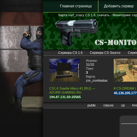
Главная страница
Добавить сервер
Карта surf_crazy CS 1.6, скачать - Мониторинг сер
Сервера CS 1.6
Сервера CS Source
Серв
Игроки:
31/32
Пинг:
3
Карта:
zm_zombattack
CS1.6 Зомби Мясо #1 [RU] —
# CS-DREAM |
AZURE-GAMING.RU
45.136.205.17
194.87.131.50:25565
public
classic
zp
hn