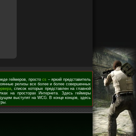
среде геймеров, просто
cs
– яркий представитель
стоянные релизы все более и более совершенных
ервера
, список которых представлен на главной
лках на просторах Интернета. Здесь геймеры
удущем выступят на WCG. В конце концов, здесь
гры.