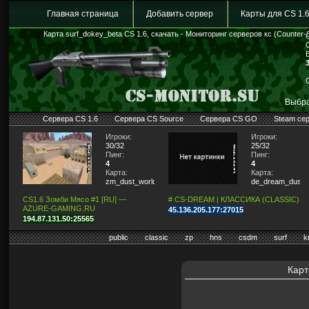
Главная страница
Добавить сервер
Карты для CS 1.
Карта surf_dokey_beta CS 1.6, скачать - Мониторинг серверов кс (Counter-S
Выбра
Сервера CS 1.6
Сервера CS Source
Сервера CS GO
Steam се
Игроки:
Игроки:
30/32
25/32
Пинг:
Пинг:
4
4
Карта:
Карта:
zm_dust_world
de_dream_dust2_
CS1.6 Зомби Мясо #1 [RU] —
# CS-DREAM | КЛАССИКА (CLASSIC)
AZURE-GAMING.RU
45.136.205.177:27015
194.87.131.50:25565
public
classic
zp
hns
csdm
surf
k
Карт