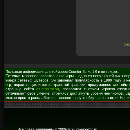
Сер
Полезная информация для геймеров Counter-Strike 1.6 и не только..
Сетевые многопользовательские игры – одно из популярнейших нап
жанра сетевых шутеров. Он завоевал популярность в 1999 году и н
игр, поражающих игроков красотой графики, продуманностью гейм
странице сайта
cs-monitor.su
, позволяют тысячам игроков ежедне
оттачивают свое умение, стремясь достигнуть уровня чемпионов. З
можно просто расслабиться, проведя пару-тройку часов в игре. Наши
Все права защищены © 2009
-2026 cs-monitor.su