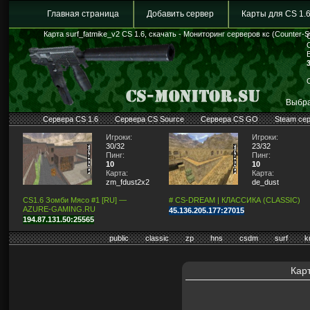
Главная страница
Добавить сервер
Карты для CS 1.
Карта surf_fatmike_v2 CS 1.6, скачать - Мониторинг серверов кс (Counter-St
Выбра
Сервера CS 1.6
Сервера CS Source
Сервера CS GO
Steam се
Игроки:
Игроки:
30/32
23/32
Пинг:
Пинг:
10
10
Карта:
Карта:
zm_fdust2x2
de_dust
CS1.6 Зомби Мясо #1 [RU] —
# CS-DREAM | КЛАССИКА (CLASSIC)
AZURE-GAMING.RU
45.136.205.177:27015
194.87.131.50:25565
public
classic
zp
hns
csdm
surf
k
Карт