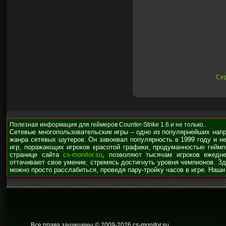
Сер
Полезная информация для геймеров Counter-Strike 1.6 и не только..
Сетевые многопользовательские игры – одно из популярнейших нап
жанра сетевых шутеров. Он завоевал популярность в 1999 году и н
игр, поражающих игроков красотой графики, продуманностью гейм
странице сайта
cs-monitor.su
, позволяют тысячам игроков ежедне
оттачивают свое умение, стремясь достигнуть уровня чемпионов. З
можно просто расслабиться, проведя пару-тройку часов в игре. Наши
Все права защищены © 2009
-2026 cs-monitor.su