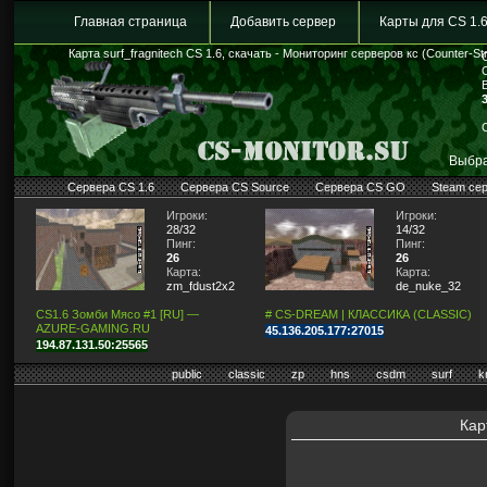
Главная страница
Добавить сервер
Карты для CS 1.
Карта surf_fragnitech CS 1.6, скачать - Мониторинг серверов кс (Counter-Str
Выбра
Сервера CS 1.6
Сервера CS Source
Сервера CS GO
Steam се
Игроки:
Игроки:
28/32
14/32
Пинг:
Пинг:
26
26
Карта:
Карта:
zm_fdust2x2
de_nuke_32
CS1.6 Зомби Мясо #1 [RU] —
# CS-DREAM | КЛАССИКА (CLASSIC)
AZURE-GAMING.RU
45.136.205.177:27015
194.87.131.50:25565
public
classic
zp
hns
csdm
surf
k
Кар