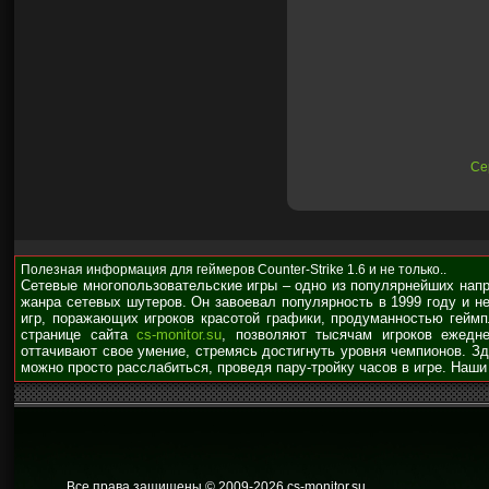
Сер
Полезная информация для геймеров Counter-Strike 1.6 и не только..
Сетевые многопользовательские игры – одно из популярнейших нап
жанра сетевых шутеров. Он завоевал популярность в 1999 году и н
игр, поражающих игроков красотой графики, продуманностью гейм
странице сайта
cs-monitor.su
, позволяют тысячам игроков ежедне
оттачивают свое умение, стремясь достигнуть уровня чемпионов. З
можно просто расслабиться, проведя пару-тройку часов в игре. Наши
Все права защищены © 2009
-2026 cs-monitor.su