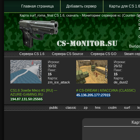
Главная страница
Добавить сервер
Карты для CS 1.
Карта surf_roma_final CS 1.6, скачать - Мониторинг серверов кс (Counter-St
Выбра
Сервера CS 1.6
Сервера CS Source
Сервера CS GO
Steam се
Игроки:
Игроки:
30/32
26/32
Пинг:
Пинг:
15
15
Карта:
Карта:
zm_ice_attack2009
de_dust2
CS1.6 Зомби Мясо #1 [RU] —
# CS-DREAM | КЛАССИКА (CLASSIC)
AZURE-GAMING.RU
45.136.205.177:27015
194.87.131.50:25565
public
classic
zp
hns
csdm
surf
k
Карт