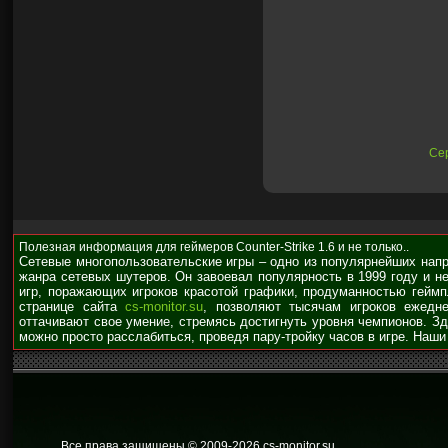
Сер
Полезная информация для геймеров Counter-Strike 1.6 и не только..
Сетевые многопользовательские игры – одно из популярнейших нап
жанра сетевых шутеров. Он завоевал популярность в 1999 году и н
игр, поражающих игроков красотой графики, продуманностью гейм
странице сайта
cs-monitor.su
, позволяют тысячам игроков ежедне
оттачивают свое умение, стремясь достигнуть уровня чемпионов. З
можно просто расслабиться, проведя пару-тройку часов в игре. Наши
Все права защищены © 2009
-2026 cs-monitor.su