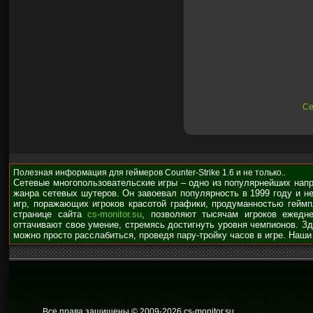
Се
Полезная информация для геймеров Counter-Strike 1.6 и не только..
Сетевые многопользовательские игры – одно из популярнейших нап
жанра сетевых шутеров. Он завоевал популярность в 1999 году и н
игр, поражающих игроков красотой графики, продуманностью гейм
странице сайта
cs-monitor.su
, позволяют тысячам игроков ежедне
оттачивают свое умение, стремясь достигнуть уровня чемпионов. З
можно просто расслабиться, проведя пару-тройку часов в игре. Наши
Все права защищены © 2009
-2026 cs-monitor.su