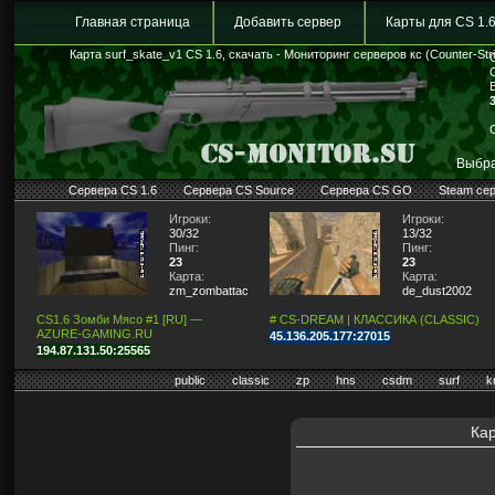
Главная страница
Добавить сервер
Карты для CS 1.
Карта surf_skate_v1 CS 1.6, скачать - Мониторинг серверов кс (Counter-Str
Выбра
Сервера CS 1.6
Сервера CS Source
Сервера CS GO
Steam се
Игроки:
Игроки:
30/32
13/32
Пинг:
Пинг:
23
23
Карта:
Карта:
zm_zombattack
de_dust2002
CS1.6 Зомби Мясо #1 [RU] —
# CS-DREAM | КЛАССИКА (CLASSIC)
AZURE-GAMING.RU
45.136.205.177:27015
194.87.131.50:25565
public
classic
zp
hns
csdm
surf
k
Кар