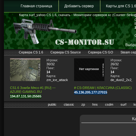
Главная страница
Добавить сервер
Карты для CS 1.
Карта surf_yahoo CS 1.6, скачать - Мониторинг серверов кс (Counter-Strike
Выбра
Сервера CS 1.6
Сервера CS Source
Сервера CS GO
Steam се
Игроки:
Игроки:
30/32
26/32
Пинг:
Пинг:
14
14
Карта:
Карта:
zm_ice_attack
de_dust2_2x2_lit
CS1.6 Зомби Мясо #1 [RU] —
# CS-DREAM | КЛАССИКА (CLASSIC)
AZURE-GAMING.RU
45.136.205.177:27015
194.87.131.50:25565
public
classic
zp
hns
csdm
surf
k
К