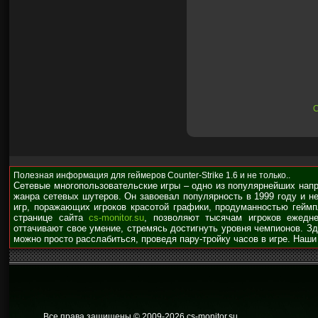
С
Полезная информация для геймеров Counter-Strike 1.6 и не только..
Сетевые многопользовательские игры – одно из популярнейших нап
жанра сетевых шутеров. Он завоевал популярность в 1999 году и н
игр, поражающих игроков красотой графики, продуманностью гейм
странице сайта
cs-monitor.su
, позволяют тысячам игроков ежедне
оттачивают свое умение, стремясь достигнуть уровня чемпионов. З
можно просто расслабиться, проведя пару-тройку часов в игре. Наши
Все права защищены © 2009
-2026 cs-monitor.su