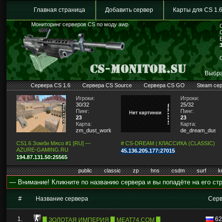
Главная страница
Добавить сервер
Карты для CS 1.
Мониторинг серверов CS по моду awp
Выбра
Сервера CS 1.6
Сервера CS Source
Сервера CS GO
Steam се
Игроки:
Игроки:
30/32
25/32
Пинг:
Пинг:
23
23
Карта:
Карта:
zm_dust_world
de_dream_dust2_
CS1.6 Зомби Мясо #1 [RU] —
# CS-DREAM | КЛАССИКА (CLASSIC)
AZURE-GAMING.RU
45.136.205.177:27015
194.87.131.50:25565
public
classic
zp
hns
csdm
surf
k
— Внимание! Кликните по названию сервера и вы попадёте на его стр
#
Название сервера
Сер
1.
62
█ ЗОЛОТАЯ ИМПЕРИЯ █ MEAT74.COM █