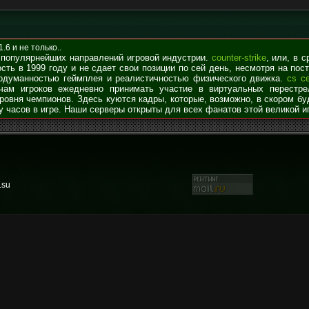
6 и не только..
 популярнейших направлений игровой индустрии.
counter-strike
, или, в 
сть в 1999 году и не сдает свои позиции по сей день, несмотря на по
родуманностью геймплея и реалистичностью физического движка.
cs с
чам игроков ежедневно принимать участие в виртуальных перестре
уровня чемпионов. Здесь куются кадры, которые, возможно, в скором б
у часов в игре. Наши серверы открыты для всех фанатов этой великой и
.su