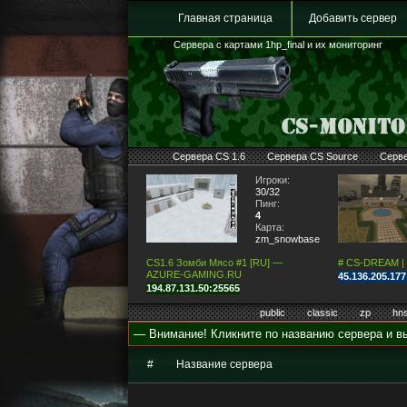
Главная страница
Добавить сервер
Сервера с картами 1hp_final и их мониторинг
Сервера CS 1.6
Сервера CS Source
Серв
Игроки:
30/32
Пинг:
4
Карта:
zm_snowbase2
CS1.6 Зомби Мясо #1 [RU] —
# CS-DREAM |
AZURE-GAMING.RU
45.136.205.17
194.87.131.50:25565
public
classic
zp
hn
— Внимание! Кликните по названию сервера и вы
#
Название сервера