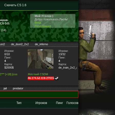
Скачать CS 1.6
Мой Уголок:)
Добро пожаловать,
Гость
!
веров.
Вход
 CS GO.
Регистрация
(14).
ust2
de_dust2_2x2
de_inferno
Игроки:
Игроки:
0/10
13/32
Пинг:
Пинг:
4
4
Карта:
Карта:
$2000$
de_train_2x2_a
** [+18] [css
Жёсткий CSDM
46.174.52.119:27015
jail
predator
Тип
Игроков
Пинг
Голосов