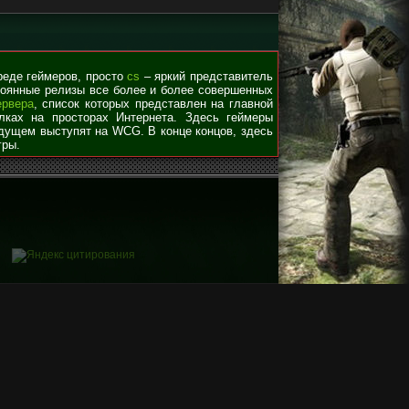
среде геймеров, просто
cs
– яркий представитель
стоянные релизы все более и более совершенных
ервера
, список которых представлен на главной
лках на просторах Интернета. Здесь геймеры
удущем выступят на WCG. В конце концов, здесь
гры.