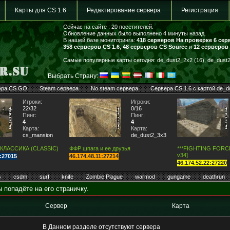
Карты для CS 1.6
Редактирование сервера
Регистрация
Сейчас на сайте : 20 посетителей.
Обновление данных было выполнено 4 минуты назад.
В нашей базе мониторинга:
418 серверов
На проверке 6 сер
358 серверов CS 1.6
,
48 серверов CS Source
и
12 серверов
Самые популярные карты сегодня: de_dust2_2x2 (16), de_dust2 
Выбрать Страну:
ера CS GO
Steam сервера
No steam сервера
Сервера CS 1.6 с картой de_d
Игроки:
Игроки:
22/32
0/16
Пинг:
Пинг:
4
4
Карта:
Карта:
cs_mansion
de_dust2_3x3
 КЛАССИКА (CLASSIC)
ФФР шпага и ее друзья
***FIGHTING FORCE*
v34]
7:27015
46.174.48.11:27214
46.174.52.22:27220
s
csdm
surf
knife
Zombie Plague
warmod
gungame
deathrun
 попадёте на его страничку.
Сервер
Карта
В Данном разделе отсутствуют сервера