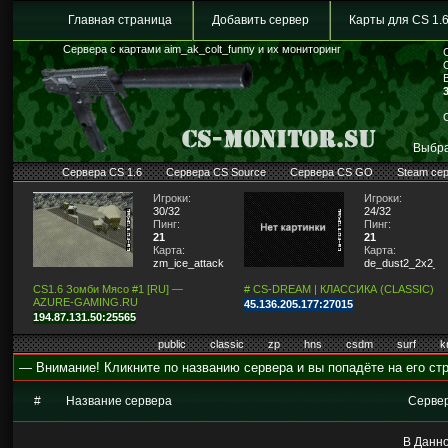
Главная страница
Добавить сервер
Карты для CS 1.
Сервера с картами aim_ak_colt_funny и их мониторинг
Выбра
Сервера CS 1.6
Сервера CS Source
Сервера CS GO
Steam се
Игроки:
Игроки:
30/32
24/32
Пинг:
Пинг:
21
21
Карта:
Карта:
zm_ice_attack2
de_dust2_2x2_lit
CS1.6 Зомби Мясо #1 [RU] —
# CS-DREAM | КЛАССИКА (CLASSIC)
AZURE-GAMING.RU
45.136.205.177:27015
194.87.131.50:25565
public
classic
zp
hns
csdm
surf
k
— Внимание! Кликните по названию сервера и вы попадёте на его стр
#
Название сервера
Серве
В Данно